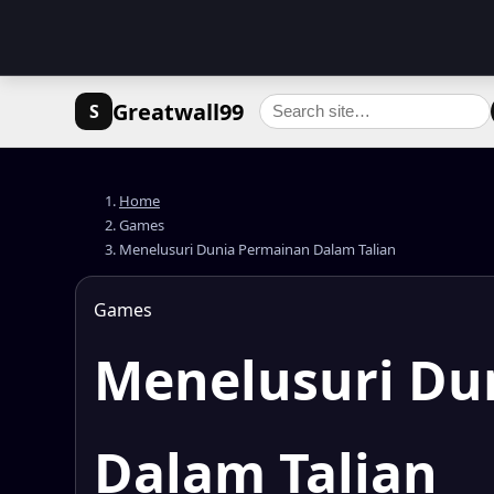
Greatwall99
S
Search
Home
Games
Menelusuri Dunia Permainan Dalam Talian
Games
Menelusuri Du
Dalam Talian