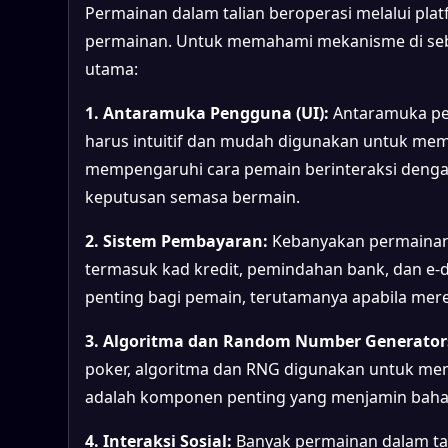
Permainan dalam talian beroperasi melalui pl
permainan. Untuk memahami mekanisme di seba
utama:
1. Antaramuka Pengguna (UI):
Antaramuka pen
harus intuitif dan mudah digunakan untuk mema
mempengaruhi cara pemain berinteraksi den
keputusan semasa bermain.
2. Sistem Pembayaran:
Kebanyakan permainan 
termasuk kad kredit, pemindahan bank, dan e-
penting bagi pemain, terutamanya apabila me
3. Algoritma dan Random Number Generator
poker, algoritma dan RNG digunakan untuk mema
adalah komponen penting yang menjamin bahawa 
4. Interaksi Sosial:
Banyak permainan dalam tal