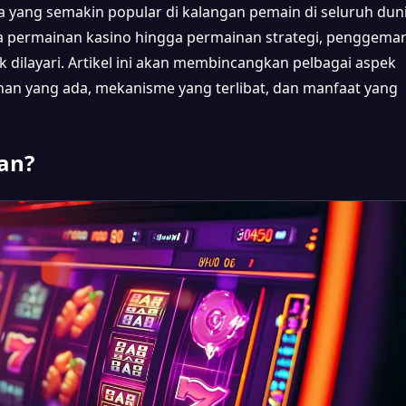
 yang semakin popular di kalangan pemain di seluruh duni
da permainan kasino hingga permainan strategi, penggema
 dilayari. Artikel ini akan membincangkan pelbagai aspek
nan yang ada, mekanisme yang terlibat, dan manfaat yang
an?