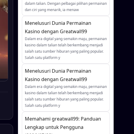
dalam talian. Dengan pelbagai pilihan permainan
dan ciri yang menarik, ia menaw
Menelusuri Dunia Permainan
Kasino dengan Greatwall99
Dalam era digital yang semakin maju, permainan
kasino dalam talian telah berkembang menjadi
salah satu sumber hiburan yang paling popular.
Salah satu platform y
Menelusuri Dunia Permainan
Kasino dengan Greatwall99
Dalam era digital yang semakin maju, permainan
kasino dalam talian telah berkembang menjadi
salah satu sumber hiburan yang paling popular.
Salah satu platform y
Memahami greatwall99: Panduan
Lengkap untuk Pengguna