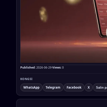
Published:
2026-06-29
·
Views:
0
KONGSI
WhatsApp
Telegram
Facebook
X
Salin p