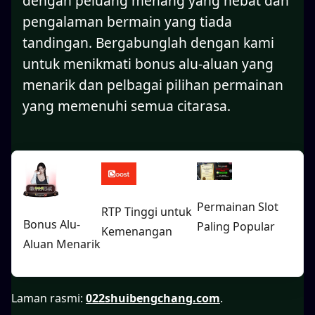
dengan peluang menang yang hebat dan
pengalaman bermain yang tiada
tandingan. Bergabunglah dengan kami
untuk menikmati bonus alu-aluan yang
menarik dan pelbagai pilihan permainan
yang memenuhi semua citarasa.
Permainan Slot
RTP Tinggi untuk
Bonus Alu-
Paling Popular
Kemenangan
Aluan Menarik
Laman rasmi:
022shuibengchang.com
.