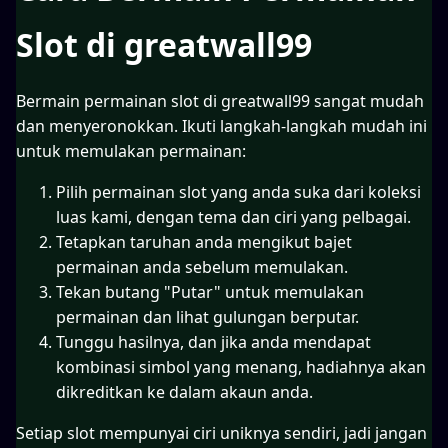
Slot di greatwall99
Bermain permainan slot di greatwall99 sangat mudah
dan menyeronokkan. Ikuti langkah-langkah mudah ini
untuk memulakan permainan:
Pilih permainan slot yang anda suka dari koleksi
luas kami, dengan tema dan ciri yang pelbagai.
Tetapkan taruhan anda mengikut bajet
permainan anda sebelum memulakan.
Tekan butang "Putar" untuk memulakan
permainan dan lihat gulungan berputar.
Tunggu hasilnya, dan jika anda mendapat
kombinasi simbol yang menang, hadiahnya akan
dikreditkan ke dalam akaun anda.
Setiap slot mempunyai ciri uniknya sendiri, jadi jangan