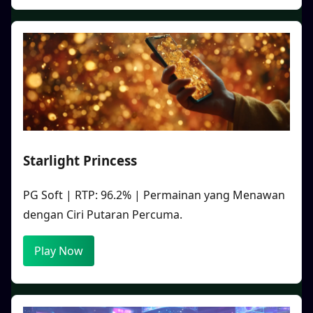
Starlight Princess
PG Soft | RTP: 96.2% | Permainan yang Menawan
dengan Ciri Putaran Percuma.
Play Now