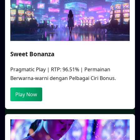
Sweet Bonanza
Pragmatic Play | RTP: 96.51% | Permainan
Berwarna-warni dengan Pelbagai Ciri Bonus.
Play Now