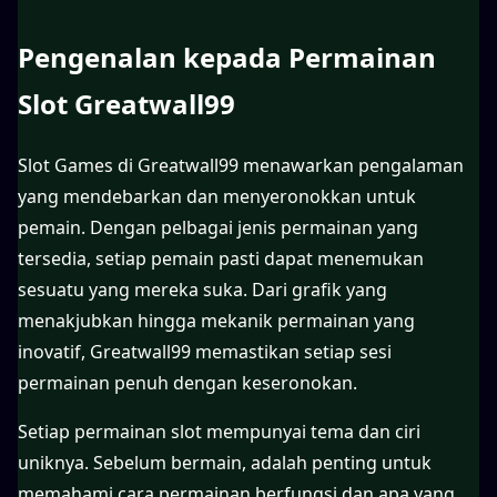
Pengenalan kepada Permainan
Slot Greatwall99
Slot Games di Greatwall99 menawarkan pengalaman
yang mendebarkan dan menyeronokkan untuk
pemain. Dengan pelbagai jenis permainan yang
tersedia, setiap pemain pasti dapat menemukan
sesuatu yang mereka suka. Dari grafik yang
menakjubkan hingga mekanik permainan yang
inovatif, Greatwall99 memastikan setiap sesi
permainan penuh dengan keseronokan.
Setiap permainan slot mempunyai tema dan ciri
uniknya. Sebelum bermain, adalah penting untuk
memahami cara permainan berfungsi dan apa yang