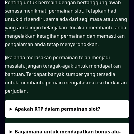
Penting untuk bermain dengan bertanggungjawab
semasa menikmati permainan slot. Tetapkan had
untuk diri sendiri, sama ada dari segi masa atau wang
yang anda ingin belanjakan. Ini akan membantu anda
mengelakkan ketagihan permainan dan memastikan
pengalaman anda tetap menyeronokkan.
Jika anda merasakan permainan telah menjadi
masalah, jangan teragak-agak untuk mendapatkan
bantuan. Terdapat banyak sumber yang tersedia
untuk membantu pemain mengatasi isu-isu berkaitan
perjudian.
Apakah RTP dalam permainan slot?
Bagaimana untuk mendapatkan bonus alu-