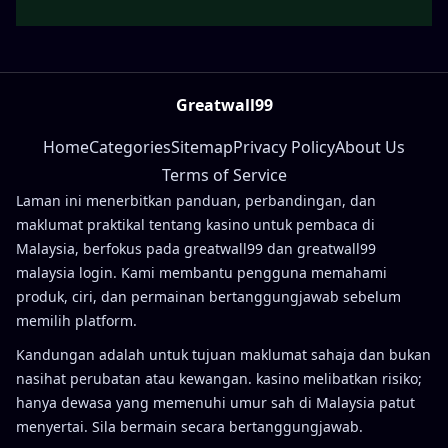
Greatwall99
Home
Categories
Sitemap
Privacy Policy
About Us
Terms of Service
Laman ini menerbitkan panduan, perbandingan, dan
maklumat praktikal tentang kasino untuk pembaca di
Malaysia, berfokus pada greatwall99 dan greatwall99
malaysia login. Kami membantu pengguna memahami
produk, ciri, dan permainan bertanggungjawab sebelum
memilih platform.
Kandungan adalah untuk tujuan maklumat sahaja dan bukan
nasihat perubatan atau kewangan. kasino melibatkan risiko;
hanya dewasa yang memenuhi umur sah di Malaysia patut
menyertai. Sila bermain secara bertanggungjawab.