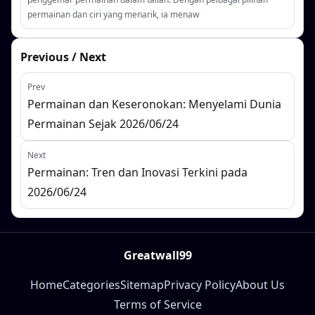
permainan dan ciri yang menarik, ia menaw
Previous / Next
Prev
Permainan dan Keseronokan: Menyelami Dunia
Permainan Sejak 2026/06/24
Next
Permainan: Tren dan Inovasi Terkini pada
2026/06/24
Greatwall99
Home
Categories
Sitemap
Privacy Policy
About Us
Terms of Service