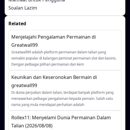
Soalan Lazim
Related
Menjelajahi Pengalaman Permainan di
Greatwall99
Greatwall99 adalah platform permainan dalam talian yang
semakin popular di kalangan peminat permainan slot dan kasino.
Dengan pelbagai pilihan permainan dan kem
Keunikan dan Keseronokan Bermain di
greatwall99
Di dunia perjudian dalam talian, terdapat banyak platform yang
menawarkan pelbagai pengalaman kepada pemain. Salah satu
nama yang mula mendapat perhatian adalah
Rollex11: Menyelami Dunia Permainan Dalam
Talian (2026/08/08)