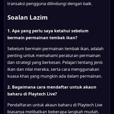
transaksi pengguna dilindungi dengan baik.
Soalan Lazim
1. Apa yang perlu saya ketahui sebelum
bermain permainan tembak ikan?
Sebelum bermain permainan tembak ikan, adalah
penting untuk memahami peraturan permainan
dan strategi yang berkesan. Pelajari tentang jenis
ikan dan nilai mereka, serta cara menggunakan
kuasa khas yang mungkin ada dalam permainan.
2. Bagaimana cara mendaftar untuk akaun
baharu di Playtech Live?
Pendaftaran untuk akaun baharu di Playtech Live
biasanya melibatkan beberapa langkah mudah.