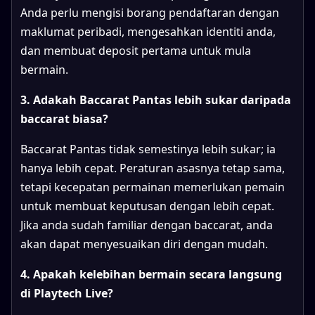
Anda perlu mengisi borang pendaftaran dengan
maklumat peribadi, mengesahkan identiti anda,
dan membuat deposit pertama untuk mula
bermain.
3. Adakah Baccarat Pantas lebih sukar daripada
baccarat biasa?
Baccarat Pantas tidak semestinya lebih sukar; ia
hanya lebih cepat. Peraturan asasnya tetap sama,
tetapi kecepatan permainan memerlukan pemain
untuk membuat keputusan dengan lebih cepat.
Jika anda sudah familiar dengan baccarat, anda
akan dapat menyesuaikan diri dengan mudah.
4. Apakah kelebihan bermain secara langsung
di Playtech Live?