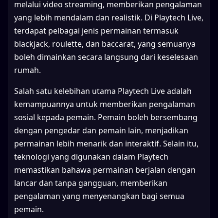
melalui video streaming, memberikan pengalaman
yang lebih mendalam dan realistik. Di Playtech Live,
terdapat pelbagai jenis permainan termasuk
blackjack, roulette, dan baccarat, yang semuanya
boleh dimainkan secara langsung dari keselesaan
rumah.
Salah satu kelebihan utama Playtech Live adalah
kemampuannya untuk memberikan pengalaman
sosial kepada pemain. Pemain boleh bersembang
dengan pengedar dan pemain lain, menjadikan
permainan lebih menarik dan interaktif. Selain itu,
teknologi yang digunakan dalam Playtech
memastikan bahawa permainan berjalan dengan
lancar dan tanpa gangguan, memberikan
pengalaman yang menyenangkan bagi semua
pemain.