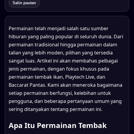
Salin pautan
Permainan telah menjadi salah satu sumber
hiburan yang paling popular di seluruh dunia. Dari
permainan tradisional hingga permainan dalam
talian yang lebih moden, pilihan yang tersedia
sangat luas. Artikel ini akan membahas pelbagai
jenis permainan, dengan fokus khusus pada
permainan tembak ikan, Playtech Live, dan
Baccarat Pantas. Kami akan meneroka bagaimana
setiap permainan berfungsi, kelebihan untuk
pengguna, dan beberapa pertanyaan umum yang
sering ditanyakan tentang permainan ini.
Apa Itu Permainan Tembak