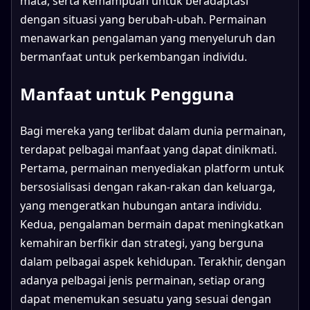
mata, serta kemampuan untuk beradaptasi
dengan situasi yang berubah-ubah. Permainan
menawarkan pengalaman yang menyeluruh dan
bermanfaat untuk perkembangan individu.
Manfaat untuk Pengguna
Bagi mereka yang terlibat dalam dunia permainan,
terdapat pelbagai manfaat yang dapat dinikmati.
Pertama, permainan menyediakan platform untuk
bersosialisasi dengan rakan-rakan dan keluarga,
yang mengeratkan hubungan antara individu.
Kedua, pengalaman bermain dapat meningkatkan
kemahiran berfikir dan strategi, yang berguna
dalam pelbagai aspek kehidupan. Terakhir, dengan
adanya pelbagai jenis permainan, setiap orang
dapat menemukan sesuatu yang sesuai dengan