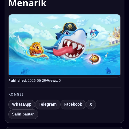
Menarik
Published:
2026-06-29
·
Views:
0
KONGSI
WhatsApp
Telegram
Facebook
X
Salin pautan