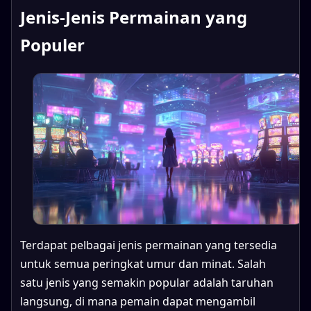
Jenis-Jenis Permainan yang
Populer
Terdapat pelbagai jenis permainan yang tersedia
untuk semua peringkat umur dan minat. Salah
satu jenis yang semakin popular adalah taruhan
langsung, di mana pemain dapat mengambil