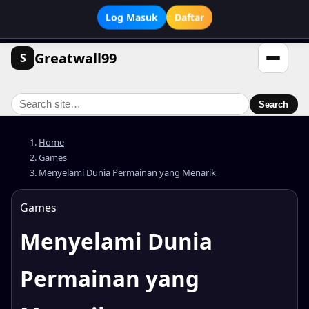
Log Masuk
Daftar
Greatwall99
S
Search
Search
Home
Games
Menyelami Dunia Permainan yang Menarik
Games
Menyelami Dunia
Permainan yang