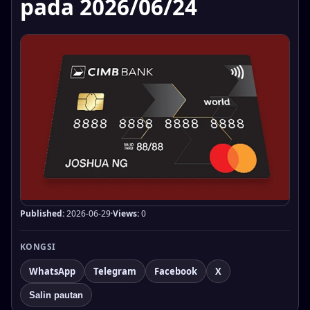
pada 2026/06/24
Published:
2026-06-29
·
Views:
0
KONGSI
WhatsApp
Telegram
Facebook
X
Salin pautan