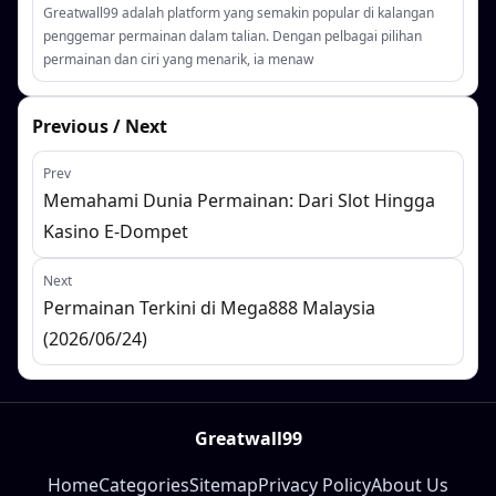
Greatwall99 adalah platform yang semakin popular di kalangan
penggemar permainan dalam talian. Dengan pelbagai pilihan
permainan dan ciri yang menarik, ia menaw
Previous / Next
Prev
Memahami Dunia Permainan: Dari Slot Hingga
Kasino E-Dompet
Next
Permainan Terkini di Mega888 Malaysia
(2026/06/24)
Greatwall99
Home
Categories
Sitemap
Privacy Policy
About Us