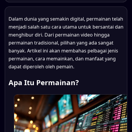
Dalam dunia yang semakin digital, permainan telah
menjadi salah satu cara utama untuk bersantai dan
menghibur diri. Dari permainan video hingga
permainan tradisional, pilihan yang ada sangat
banyak. Artikel ini akan membahas pelbagai jenis
permainan, cara memainkan, dan manfaat yang
dapat diperoleh oleh pemain.
Apa Itu Permainan?