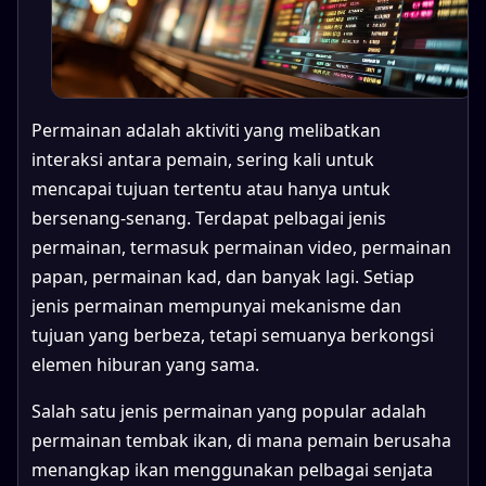
Permainan adalah aktiviti yang melibatkan
interaksi antara pemain, sering kali untuk
mencapai tujuan tertentu atau hanya untuk
bersenang-senang. Terdapat pelbagai jenis
permainan, termasuk permainan video, permainan
papan, permainan kad, dan banyak lagi. Setiap
jenis permainan mempunyai mekanisme dan
tujuan yang berbeza, tetapi semuanya berkongsi
elemen hiburan yang sama.
Salah satu jenis permainan yang popular adalah
permainan tembak ikan, di mana pemain berusaha
menangkap ikan menggunakan pelbagai senjata