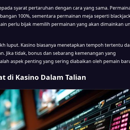
pada syarat pertaruhan dengan cara yang sama. Permain
ngan 100%, sementara permainan meja seperti blackjac
in perlu bijak memilih permainan yang akan dimainkan u
ikh luput. Kasino biasanya menetapkan tempoh tertentu d
n. Jika tidak, bonus dan sebarang kemenangan yang
adalah aspek penting yang sering diabaikan oleh pemain bar
at di Kasino Dalam Talian