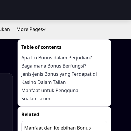
ukan
More Pages
Table of contents
Apa Itu Bonus dalam Perjudian?
Bagaimana Bonus Berfungsi?
Jenis-Jenis Bonus yang Terdapat di
Kasino Dalam Talian
Manfaat untuk Pengguna
Soalan Lazim
Related
Manfaat dan Kelebihan Bonus