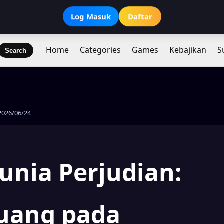
Log Masuk
Daftar
Home
Categories
Games
Kebajikan
S
Search
2026/06/24
unia Perjudian:
uang pada