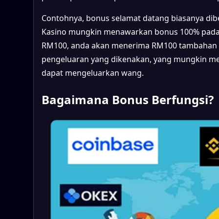
Contohnya, bonus selamat datang biasanya dib
Kasino mungkin menawarkan bonus 100% pada 
RM100, anda akan menerima RM100 tambahan 
pengeluaran yang dikenakan, yang mungkin me
dapat mengeluarkan wang.
Bagaimana Bonus Berfungsi?