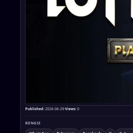
Published:
2026-06-29
·
Views:
0
KONGSI