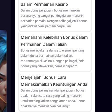
dalam Permainan Kasino
Dalam dunia perjudian, bonus memainkan
peranan yang sangat penting dalam menarik
perhatian pemain. Dengan pelbagai jenis bonus
yang ditawarkan, pemain berpeluan
Memahami Kelebihan Bonus dalam
Permainan Dalam Talian
Bonus merupakan salah satu elemen penting
dalam dunia permainan dalam talian,
terutamanya di kasino. Dengan pelbagai jenis
bonus yang ditawarkan, pemain dapat m
Menjelajahi Bonus: Cara
Memaksimalkan Keuntungan Anda
Dalam dunia permainan dan perjudian, bonus
adalah salah satu cara yang paling menarik
untuk meningkatkan pengalaman anda. Bonus
tidak hanya menawarkan peluang t