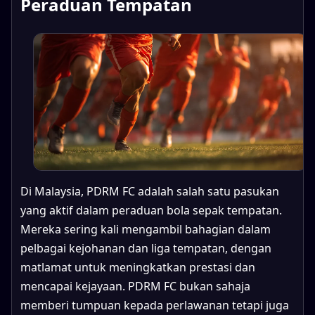
Peraduan Tempatan
Di Malaysia, PDRM FC adalah salah satu pasukan
yang aktif dalam peraduan bola sepak tempatan.
Mereka sering kali mengambil bahagian dalam
pelbagai kejohanan dan liga tempatan, dengan
matlamat untuk meningkatkan prestasi dan
mencapai kejayaan. PDRM FC bukan sahaja
memberi tumpuan kepada perlawanan tetapi juga