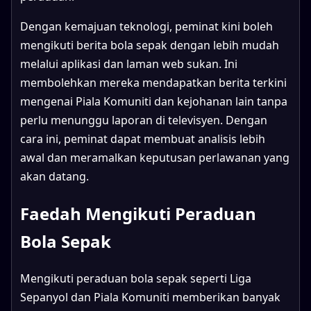
Dengan kemajuan teknologi, peminat kini boleh
mengikuti berita bola sepak dengan lebih mudah
melalui aplikasi dan laman web sukan. Ini
membolehkan mereka mendapatkan berita terkini
mengenai Piala Komuniti dan kejohanan lain tanpa
perlu menunggu laporan di televisyen. Dengan
cara ini, peminat dapat membuat analisis lebih
awal dan meramalkan keputusan perlawanan yang
akan datang.
Faedah Mengikuti Peraduan
Bola Sepak
Mengikuti peraduan bola sepak seperti Liga
Sepanyol dan Piala Komuniti memberikan banyak