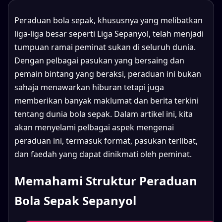
Peraduan bola sepak, khususnya yang melibatkan
liga-liga besar seperti Liga Sepanyol, telah menjadi
tumpuan ramai peminat sukan di seluruh dunia.
Dengan pelbagai pasukan yang bersaing dan
pemain bintang yang beraksi, peraduan ini bukan
sahaja menawarkan hiburan tetapi juga
memberikan banyak maklumat dan berita terkini
tentang dunia bola sepak. Dalam artikel ini, kita
akan menyelami pelbagai aspek mengenai
peraduan ini, termasuk format, pasukan terlibat,
dan faedah yang dapat dinikmati oleh peminat.
Memahami Struktur Peraduan
Bola Sepak Sepanyol