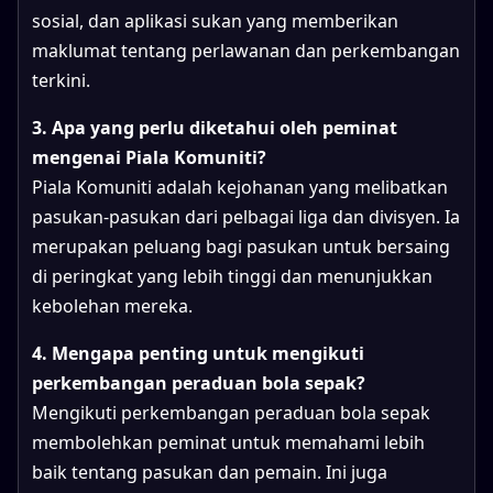
sosial, dan aplikasi sukan yang memberikan
maklumat tentang perlawanan dan perkembangan
terkini.
3. Apa yang perlu diketahui oleh peminat
mengenai Piala Komuniti?
Piala Komuniti adalah kejohanan yang melibatkan
pasukan-pasukan dari pelbagai liga dan divisyen. Ia
merupakan peluang bagi pasukan untuk bersaing
di peringkat yang lebih tinggi dan menunjukkan
kebolehan mereka.
4. Mengapa penting untuk mengikuti
perkembangan peraduan bola sepak?
Mengikuti perkembangan peraduan bola sepak
membolehkan peminat untuk memahami lebih
baik tentang pasukan dan pemain. Ini juga