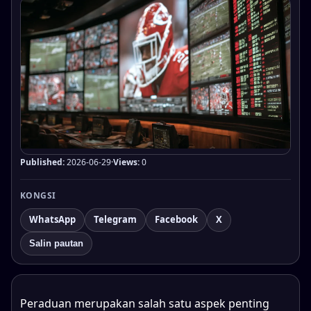
Published:
2026-06-29
·
Views:
0
KONGSI
WhatsApp
Telegram
Facebook
X
Salin pautan
Peraduan merupakan salah satu aspek penting