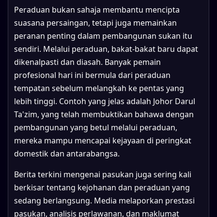
Peraduan bukan sahaja membantu mencipta
suasana persaingan, tetapi juga memainkan
peranan penting dalam pembangunan sukan itu
sendiri. Melalui peraduan, bakat-bakat baru dapat
dikenalpasti dan diasah. Banyak pemain
profesional hari ini bermula dari peraduan
tempatan sebelum melangkah ke pentas yang
lebih tinggi. Contoh yang jelas adalah Johor Darul
Ta'zim, yang telah membuktikan bahawa dengan
pembangunan yang betul melalui peraduan,
mereka mampu mencapai kejayaan di peringkat
domestik dan antarabangsa.
Berita terkini mengenai pasukan juga sering kali
berkisar tentang kejohanan dan peraduan yang
sedang berlangsung. Media melaporkan prestasi
pasukan, analisis perlawanan, dan maklumat