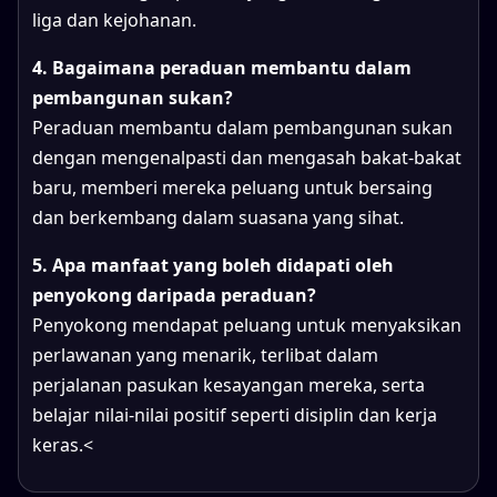
liga dan kejohanan.
4. Bagaimana peraduan membantu dalam
pembangunan sukan?
Peraduan membantu dalam pembangunan sukan
dengan mengenalpasti dan mengasah bakat-bakat
baru, memberi mereka peluang untuk bersaing
dan berkembang dalam suasana yang sihat.
5. Apa manfaat yang boleh didapati oleh
penyokong daripada peraduan?
Penyokong mendapat peluang untuk menyaksikan
perlawanan yang menarik, terlibat dalam
perjalanan pasukan kesayangan mereka, serta
belajar nilai-nilai positif seperti disiplin dan kerja
keras.<