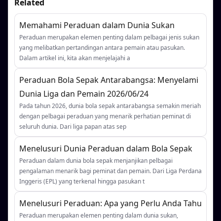
Related
Memahami Peraduan dalam Dunia Sukan
Peraduan merupakan elemen penting dalam pelbagai jenis sukan
yang melibatkan pertandingan antara pemain atau pasukan.
Dalam artikel ini, kita akan menjelajahi a
Peraduan Bola Sepak Antarabangsa: Menyelami
Dunia Liga dan Pemain 2026/06/24
Pada tahun 2026, dunia bola sepak antarabangsa semakin meriah
dengan pelbagai peraduan yang menarik perhatian peminat di
seluruh dunia. Dari liga papan atas sep
Menelusuri Dunia Peraduan dalam Bola Sepak
Peraduan dalam dunia bola sepak menjanjikan pelbagai
pengalaman menarik bagi peminat dan pemain. Dari Liga Perdana
Inggeris (EPL) yang terkenal hingga pasukan t
Menelusuri Peraduan: Apa yang Perlu Anda Tahu
Peraduan merupakan elemen penting dalam dunia sukan,