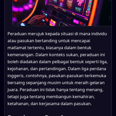
Peraduan merujuk kepada situasi di mana individu
atau pasukan bertanding untuk mencapai
matlamat tertentu, biasanya dalam bentuk
kemenangan. Dalam konteks sukan, peraduan ini
boleh diadakan dalam pelbagai bentuk seperti liga,
kejohanan, dan pertandingan. Dalam liga perdana
inggeris, contohnya, pasukan-pasukan terkemuka
bersaing sepanjang musim untuk meraih gelaran
juara. Peraduan ini tidak hanya tentang menang,
tetapi juga tentang membangun kemahiran,
ketahanan, dan kerjasama dalam pasukan.