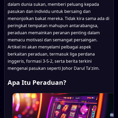
dalam dunia sukan, memberi peluang kepada
pasukan dan individu untuk bersaing dan
menonjolkan bakat mereka. Tidak kira sama ada di
peringkat tempatan mahupun antarabangsa,
peraduan memainkan peranan penting dalam
memacu motivasi dan semangat persaingan.
Artikel ini akan menyelami pelbagai aspek
berkaitan peraduan, termasuk liga perdana
inggeris, formasi 3-5-2, serta berita terkini
mengenai pasukan seperti Johor Darul Ta'zim.
Apa Itu Peraduan?