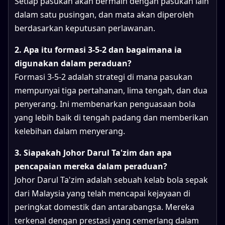
Setiap pasukan akan bermain dengan pasukan lain
dalam satu pusingan, dan mata akan diperoleh
berdasarkan keputusan perlawanan.
2. Apa itu formasi 3-5-2 dan bagaimana ia
digunakan dalam peraduan?
Formasi 3-5-2 adalah strategi di mana pasukan
mempunyai tiga pertahanan, lima tengah, dan dua
penyerang. Ini membenarkan penguasaan bola
yang lebih baik di tengah padang dan memberikan
kelebihan dalam menyerang.
3. Siapakah Johor Darul Ta'zim dan apa
pencapaian mereka dalam peraduan?
Johor Darul Ta'zim adalah sebuah kelab bola sepak
dari Malaysia yang telah mencapai kejayaan di
peringkat domestik dan antarabangsa. Mereka
terkenal dengan prestasi yang cemerlang dalam