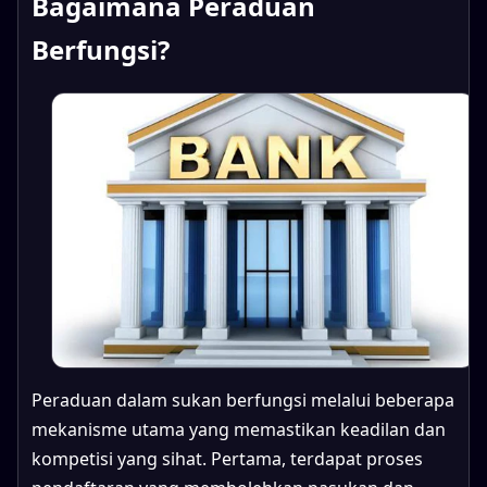
Bagaimana Peraduan
Berfungsi?
Peraduan dalam sukan berfungsi melalui beberapa
mekanisme utama yang memastikan keadilan dan
kompetisi yang sihat. Pertama, terdapat proses