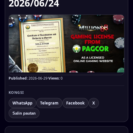
2026/06/24
Published:
2026-06-29
·
Views:
0
KONGSI
WhatsApp
Telegram
Facebook
X
Salin pautan