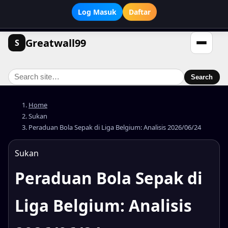
Log Masuk
Daftar
Greatwall99
S
Search
Search
Home
Sukan
Peraduan Bola Sepak di Liga Belgium: Analisis 2026/06/24
Sukan
Peraduan Bola Sepak di
Liga Belgium: Analisis