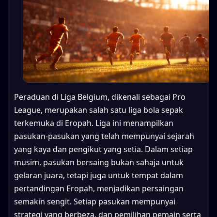
Peraduan di Liga Belgium, dikenali sebagai Pro
League, merupakan salah satu liga bola sepak
terkemuka di Eropah. Liga ini menampilkan
pasukan-pasukan yang telah mempunyai sejarah
yang kaya dan pengikut yang setia. Dalam setiap
musim, pasukan bersaing bukan sahaja untuk
gelaran juara, tetapi juga untuk tempat dalam
pertandingan Eropah, menjadikan persaingan
semakin sengit. Setiap pasukan mempunyai
strategi yang berbeza, dan pemilihan pemain serta