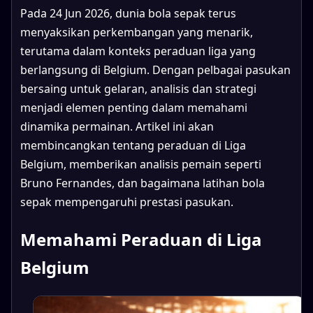
Pada 24 Jun 2026, dunia bola sepak terus
menyaksikan perkembangan yang menarik,
terutama dalam konteks peraduan liga yang
berlangsung di Belgium. Dengan pelbagai pasukan
bersaing untuk gelaran, analisis dan strategi
menjadi elemen penting dalam memahami
dinamika permainan. Artikel ini akan
membincangkan tentang peraduan di Liga
Belgium, memberikan analisis pemain seperti
Bruno Fernandes, dan bagaimana latihan bola
sepak mempengaruhi prestasi pasukan.
Memahami Peraduan di Liga
Belgium