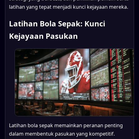
latihan yang tepat menjadi kunci kejayaan mereka.
Latihan Bola Sepak: Kunci
Kejayaan Pasukan
Latihan bola sepak memainkan peranan penting
dalam membentuk pasukan yang kompetitif.