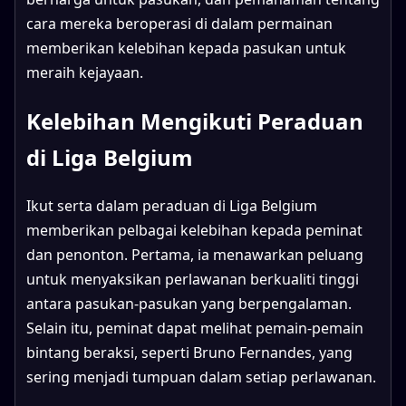
cara mereka beroperasi di dalam permainan
memberikan kelebihan kepada pasukan untuk
meraih kejayaan.
Kelebihan Mengikuti Peraduan
di Liga Belgium
Ikut serta dalam peraduan di Liga Belgium
memberikan pelbagai kelebihan kepada peminat
dan penonton. Pertama, ia menawarkan peluang
untuk menyaksikan perlawanan berkualiti tinggi
antara pasukan-pasukan yang berpengalaman.
Selain itu, peminat dapat melihat pemain-pemain
bintang beraksi, seperti Bruno Fernandes, yang
sering menjadi tumpuan dalam setiap perlawanan.