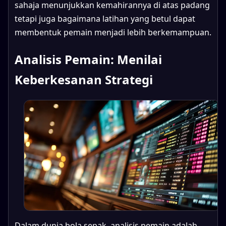
sahaja menunjukkan kemahirannya di atas padang
tetapi juga bagaimana latihan yang betul dapat
membentuk pemain menjadi lebih berkemampuan.
Analisis Pemain: Menilai
Keberkesanan Strategi
Dalam dunia bola sepak, analisis pemain adalah