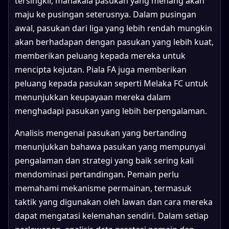
tersingkir, manakala pasukan yang menang akan
maju ke pusingan seterusnya. Dalam pusingan
awal, pasukan dari liga yang lebih rendah mungkin
akan berhadapan dengan pasukan yang lebih kuat,
memberikan peluang kepada mereka untuk
mencipta kejutan. Piala FA juga memberikan
peluang kepada pasukan seperti Melaka FC untuk
menunjukkan keupayaan mereka dalam
menghadapi pasukan yang lebih berpengalaman.
Analisis mengenai pasukan yang bertanding
menunjukkan bahawa pasukan yang mempunyai
pengalaman dan strategi yang baik sering kali
mendominasi pertandingan. Pemain perlu
memahami mekanisme permainan, termasuk
taktik yang digunakan oleh lawan dan cara mereka
dapat mengatasi kelemahan sendiri. Dalam setiap