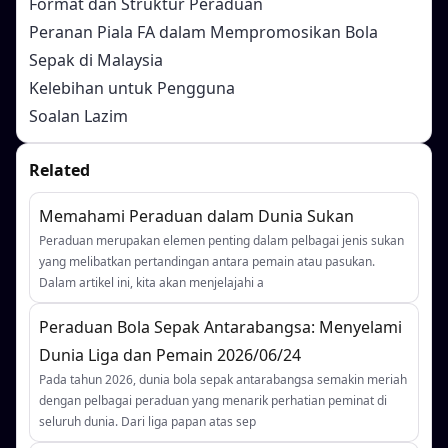
Format dan Struktur Peraduan
Peranan Piala FA dalam Mempromosikan Bola
Sepak di Malaysia
Kelebihan untuk Pengguna
Soalan Lazim
Related
Memahami Peraduan dalam Dunia Sukan
Peraduan merupakan elemen penting dalam pelbagai jenis sukan
yang melibatkan pertandingan antara pemain atau pasukan.
Dalam artikel ini, kita akan menjelajahi a
Peraduan Bola Sepak Antarabangsa: Menyelami
Dunia Liga dan Pemain 2026/06/24
Pada tahun 2026, dunia bola sepak antarabangsa semakin meriah
dengan pelbagai peraduan yang menarik perhatian peminat di
seluruh dunia. Dari liga papan atas sep