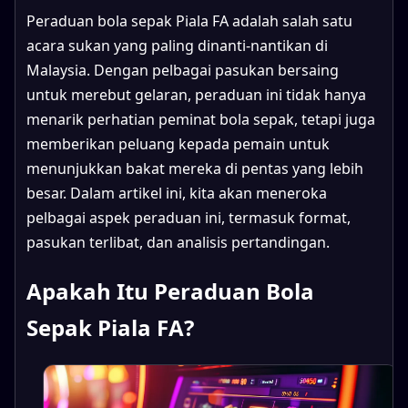
Peraduan bola sepak Piala FA adalah salah satu
acara sukan yang paling dinanti-nantikan di
Malaysia. Dengan pelbagai pasukan bersaing
untuk merebut gelaran, peraduan ini tidak hanya
menarik perhatian peminat bola sepak, tetapi juga
memberikan peluang kepada pemain untuk
menunjukkan bakat mereka di pentas yang lebih
besar. Dalam artikel ini, kita akan meneroka
pelbagai aspek peraduan ini, termasuk format,
pasukan terlibat, dan analisis pertandingan.
Apakah Itu Peraduan Bola
Sepak Piala FA?