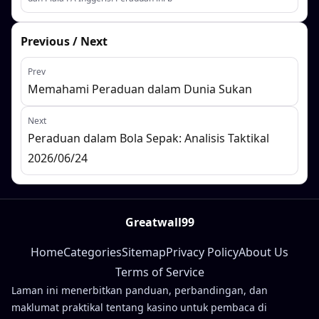
Previous / Next
Prev
Memahami Peraduan dalam Dunia Sukan
Next
Peraduan dalam Bola Sepak: Analisis Taktikal
2026/06/24
Greatwall99
Home
Categories
Sitemap
Privacy Policy
About Us
Terms of Service
Laman ini menerbitkan panduan, perbandingan, dan
maklumat praktikal tentang kasino untuk pembaca di