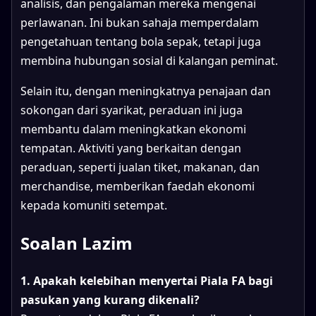
analisis, dan pengalaman mereka mengenai
perlawanan. Ini bukan sahaja memperdalam
pengetahuan tentang bola sepak, tetapi juga
membina hubungan sosial di kalangan peminat.
Selain itu, dengan meningkatnya penajaan dan
sokongan dari syarikat, peraduan ini juga
membantu dalam meningkatkan ekonomi
tempatan. Aktiviti yang berkaitan dengan
peraduan, seperti jualan tiket, makanan, dan
merchandise, memberikan faedah ekonomi
kepada komuniti setempat.
Soalan Lazim
1. Apakah kelebihan menyertai Piala FA bagi
pasukan yang kurang dikenali?