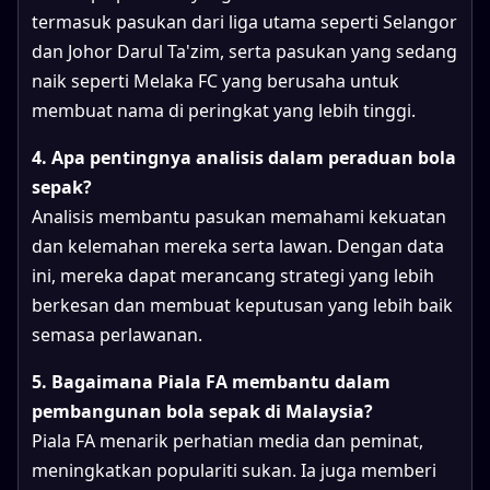
termasuk pasukan dari liga utama seperti Selangor
dan Johor Darul Ta'zim, serta pasukan yang sedang
naik seperti Melaka FC yang berusaha untuk
membuat nama di peringkat yang lebih tinggi.
4. Apa pentingnya analisis dalam peraduan bola
sepak?
Analisis membantu pasukan memahami kekuatan
dan kelemahan mereka serta lawan. Dengan data
ini, mereka dapat merancang strategi yang lebih
berkesan dan membuat keputusan yang lebih baik
semasa perlawanan.
5. Bagaimana Piala FA membantu dalam
pembangunan bola sepak di Malaysia?
Piala FA menarik perhatian media dan peminat,
meningkatkan populariti sukan. Ia juga memberi