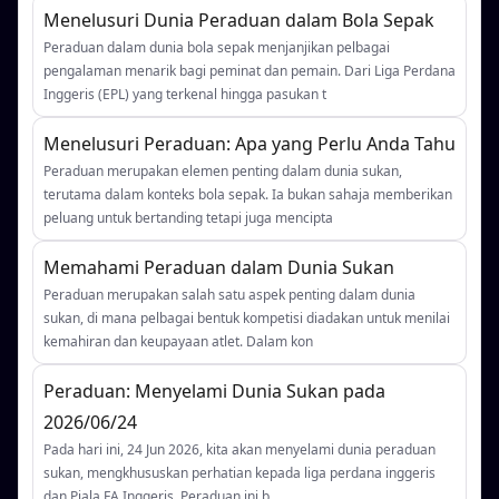
Menelusuri Dunia Peraduan dalam Bola Sepak
Peraduan dalam dunia bola sepak menjanjikan pelbagai
pengalaman menarik bagi peminat dan pemain. Dari Liga Perdana
Inggeris (EPL) yang terkenal hingga pasukan t
Menelusuri Peraduan: Apa yang Perlu Anda Tahu
Peraduan merupakan elemen penting dalam dunia sukan,
terutama dalam konteks bola sepak. Ia bukan sahaja memberikan
peluang untuk bertanding tetapi juga mencipta
Memahami Peraduan dalam Dunia Sukan
Peraduan merupakan salah satu aspek penting dalam dunia
sukan, di mana pelbagai bentuk kompetisi diadakan untuk menilai
kemahiran dan keupayaan atlet. Dalam kon
Peraduan: Menyelami Dunia Sukan pada
2026/06/24
Pada hari ini, 24 Jun 2026, kita akan menyelami dunia peraduan
sukan, mengkhususkan perhatian kepada liga perdana inggeris
dan Piala FA Inggeris. Peraduan ini b