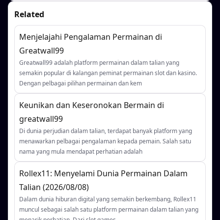
Related
Menjelajahi Pengalaman Permainan di
Greatwall99
Greatwall99 adalah platform permainan dalam talian yang
semakin popular di kalangan peminat permainan slot dan kasino.
Dengan pelbagai pilihan permainan dan kem
Keunikan dan Keseronokan Bermain di
greatwall99
Di dunia perjudian dalam talian, terdapat banyak platform yang
menawarkan pelbagai pengalaman kepada pemain. Salah satu
nama yang mula mendapat perhatian adalah
Rollex11: Menyelami Dunia Permainan Dalam
Talian (2026/08/08)
Dalam dunia hiburan digital yang semakin berkembang, Rollex11
muncul sebagai salah satu platform permainan dalam talian yang
menarik perhatian. Dari slot games