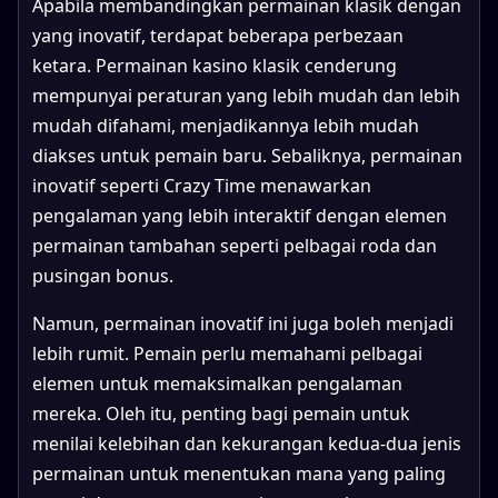
Apabila membandingkan permainan klasik dengan
yang inovatif, terdapat beberapa perbezaan
ketara. Permainan kasino klasik cenderung
mempunyai peraturan yang lebih mudah dan lebih
mudah difahami, menjadikannya lebih mudah
diakses untuk pemain baru. Sebaliknya, permainan
inovatif seperti Crazy Time menawarkan
pengalaman yang lebih interaktif dengan elemen
permainan tambahan seperti pelbagai roda dan
pusingan bonus.
Namun, permainan inovatif ini juga boleh menjadi
lebih rumit. Pemain perlu memahami pelbagai
elemen untuk memaksimalkan pengalaman
mereka. Oleh itu, penting bagi pemain untuk
menilai kelebihan dan kekurangan kedua-dua jenis
permainan untuk menentukan mana yang paling