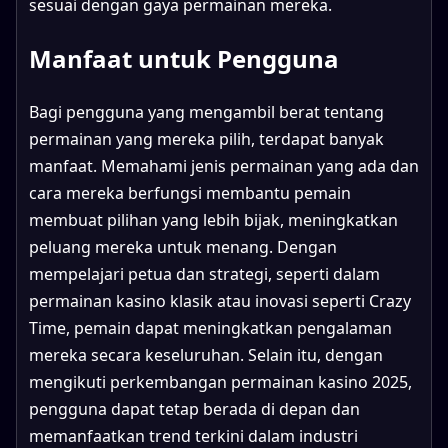
sesuai dengan gaya permainan mereka.
Manfaat untuk Pengguna
Bagi pengguna yang mengambil berat tentang
permainan yang mereka pilih, terdapat banyak
manfaat. Memahami jenis permainan yang ada dan
cara mereka berfungsi membantu pemain
membuat pilihan yang lebih bijak, meningkatkan
peluang mereka untuk menang. Dengan
mempelajari petua dan strategi, seperti dalam
permainan kasino klasik atau inovasi seperti Crazy
Time, pemain dapat meningkatkan pengalaman
mereka secara keseluruhan. Selain itu, dengan
mengikuti perkembangan permainan kasino 2025,
pengguna dapat tetap berada di depan dan
memanfaatkan trend terkini dalam industri