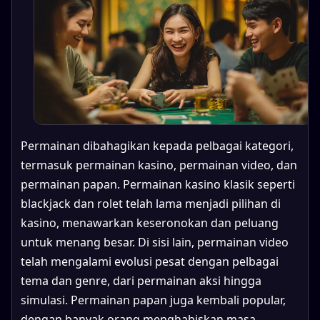
Permainan dibahagikan kepada pelbagai kategori,
termasuk permainan kasino, permainan video, dan
permainan papan. Permainan kasino klasik seperti
blackjack dan rolet telah lama menjadi pilihan di
kasino, menawarkan keseronokan dan peluang
untuk menang besar. Di sisi lain, permainan video
telah mengalami evolusi pesat dengan pelbagai
tema dan genre, dari permainan aksi hingga
simulasi. Permainan papan juga kembali popular,
dengan banyak orang menghabiskan masa