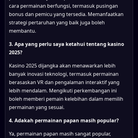
cara permainan berfungsi, termasuk pusingan
bonus dan pemicu yang tersedia. Memanfaatkan
strategi pertaruhan yang baik juga boleh
membantu.
3. Apa yang perlu saya ketahui tentang kasino
2025?
Kasino 2025 dijangka akan menawarkan lebih
banyak inovasi teknologi, termasuk permainan
berasaskan VR dan pengalaman interaktif yang
lebih mendalam. Mengikuti perkembangan ini
boleh memberi pemain kelebihan dalam memilih
permainan yang sesuai.
4. Adakah permainan papan masih popular?
Ya, permainan papan masih sangat popular,