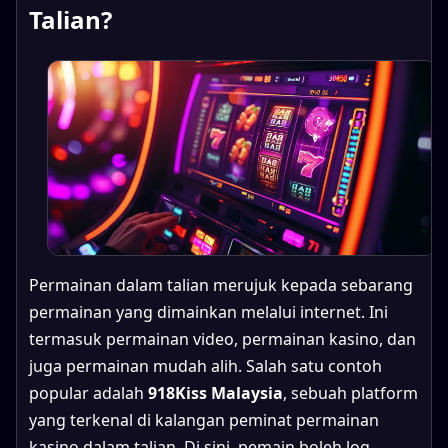
Talian?
Permainan dalam talian merujuk kepada sebarang
permainan yang dimainkan melalui internet. Ini
termasuk permainan video, permainan kasino, dan
juga permainan mudah alih. Salah satu contoh
popular adalah
918Kiss Malaysia
, sebuah platform
yang terkenal di kalangan peminat permainan
kasino dalam talian. Di sini, pemain boleh log