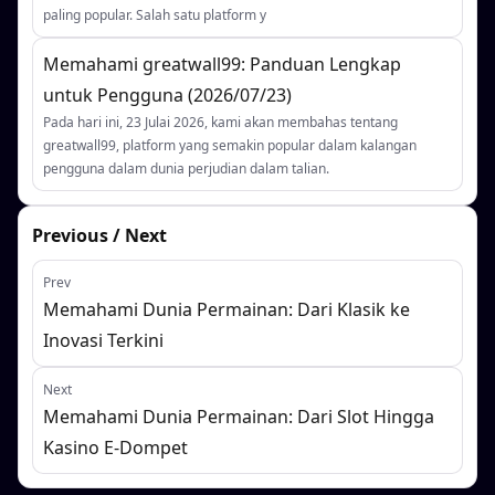
paling popular. Salah satu platform y
Memahami greatwall99: Panduan Lengkap
untuk Pengguna (2026/07/23)
Pada hari ini, 23 Julai 2026, kami akan membahas tentang
greatwall99, platform yang semakin popular dalam kalangan
pengguna dalam dunia perjudian dalam talian.
Previous / Next
Prev
Memahami Dunia Permainan: Dari Klasik ke
Inovasi Terkini
Next
Memahami Dunia Permainan: Dari Slot Hingga
Kasino E-Dompet