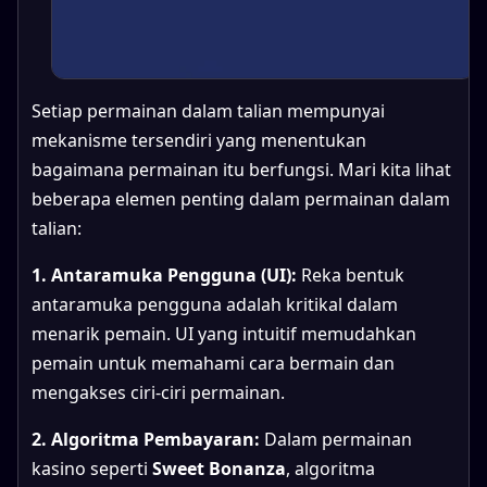
Setiap permainan dalam talian mempunyai
mekanisme tersendiri yang menentukan
bagaimana permainan itu berfungsi. Mari kita lihat
beberapa elemen penting dalam permainan dalam
talian:
1. Antaramuka Pengguna (UI):
Reka bentuk
antaramuka pengguna adalah kritikal dalam
menarik pemain. UI yang intuitif memudahkan
pemain untuk memahami cara bermain dan
mengakses ciri-ciri permainan.
2. Algoritma Pembayaran:
Dalam permainan
kasino seperti
Sweet Bonanza
, algoritma