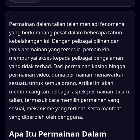
Permainan dalam talian telah menjadi fenomena
yang berkembang pesat dalam beberapa tahun
kebelakangan ini. Dengan pelbagai pilihan dan
jenis permainan yang tersedia, pemain kini
mempunyai akses kepada pelbagai pengalaman
yang tidak terhad. Dari permainan kasino hingga
permainan video, dunia permainan menawarkan
sesuatu untuk semua orang. Artikel ini akan
membincangkan pelbagai aspek permainan dalam
talian, termasuk cara memilih permainan yang
sesuai, mekanisme yang terlibat, serta manfaat
yang diperoleh oleh pengguna.
Apa Itu Permainan Dalam