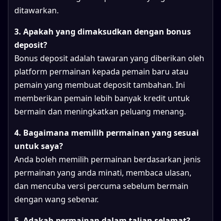
ditawarkan.
3. Apakah yang dimaksudkan dengan bonus
deposit?
Bonus deposit adalah tawaran yang diberikan oleh
platform permainan kepada pemain baru atau
pemain yang membuat deposit tambahan. Ini
memberikan pemain lebih banyak kredit untuk
bermain dan meningkatkan peluang menang.
4. Bagaimana memilih permainan yang sesuai
untuk saya?
Anda boleh memilih permainan berdasarkan jenis
permainan yang anda minati, membaca ulasan,
dan mencuba versi percuma sebelum bermain
dengan wang sebenar.
5. Adakah permainan dalam talian selamat?