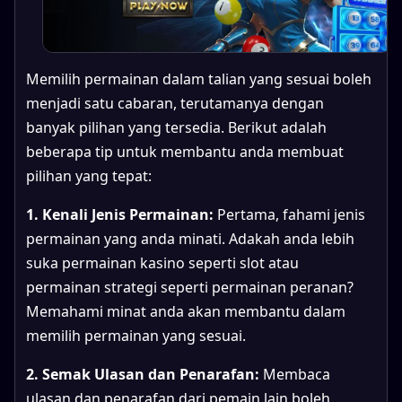
Memilih permainan dalam talian yang sesuai boleh
menjadi satu cabaran, terutamanya dengan
banyak pilihan yang tersedia. Berikut adalah
beberapa tip untuk membantu anda membuat
pilihan yang tepat:
1. Kenali Jenis Permainan:
Pertama, fahami jenis
permainan yang anda minati. Adakah anda lebih
suka permainan kasino seperti slot atau
permainan strategi seperti permainan peranan?
Memahami minat anda akan membantu dalam
memilih permainan yang sesuai.
2. Semak Ulasan dan Penarafan:
Membaca
ulasan dan penarafan dari pemain lain boleh