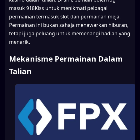
masuk 918Kiss untuk menikmati pelbagai
permainan termasuk slot dan permainan meja.
Permainan ini bukan sahaja menawarkan hiburan,
tetapi juga peluang untuk memenangi hadiah yang
menarik.
Mekanisme Permainan Dalam
Talian