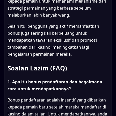
kepada pemain untuk memahami mekanisme dan
strategi permainan yang berbeza sebelum
melaburkan lebih banyak wang.
Selain itu, pengguna yang aktif memanfaatkan
bonus juga sering kali berpeluang untuk
mendapatkan tawaran eksklusif dan promosi
tambahan dari kasino, meningkatkan lagi
pengalaman permainan mereka.
Soalan Lazim (FAQ)
1. Apa itu bonus pendaftaran dan bagaimana
cara untuk mendapatkannya?
Bonus pendaftaran adalah insentif yang diberikan
kepada pemain baru setelah mereka mendaftar di
kasino dalam talian. Untuk mendapatkannya, anda