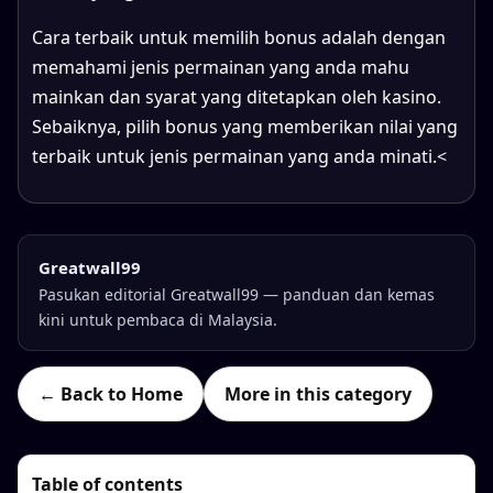
Cara terbaik untuk memilih bonus adalah dengan
memahami jenis permainan yang anda mahu
mainkan dan syarat yang ditetapkan oleh kasino.
Sebaiknya, pilih bonus yang memberikan nilai yang
terbaik untuk jenis permainan yang anda minati.<
Greatwall99
Pasukan editorial Greatwall99 — panduan dan kemas
kini untuk pembaca di Malaysia.
← Back to Home
More in this category
Table of contents