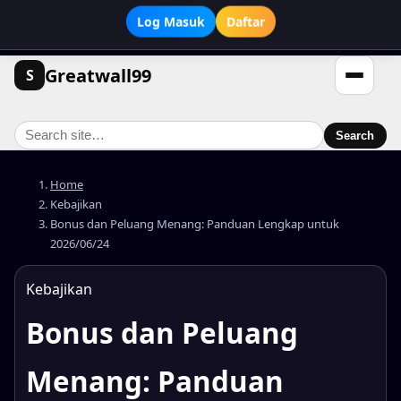
Log Masuk
Daftar
Greatwall99
S
Search
Search
Home
Kebajikan
Bonus dan Peluang Menang: Panduan Lengkap untuk
2026/06/24
Kebajikan
Bonus dan Peluang
Menang: Panduan