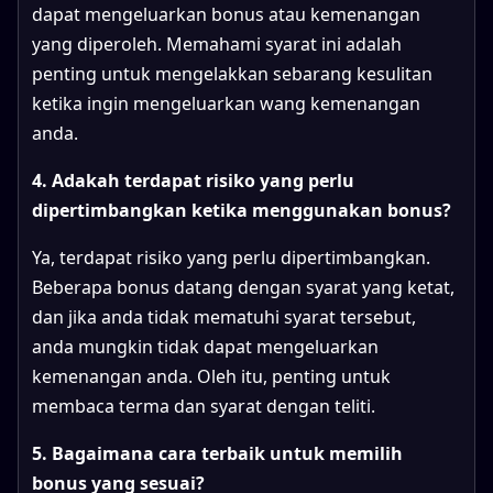
dapat mengeluarkan bonus atau kemenangan
yang diperoleh. Memahami syarat ini adalah
penting untuk mengelakkan sebarang kesulitan
ketika ingin mengeluarkan wang kemenangan
anda.
4. Adakah terdapat risiko yang perlu
dipertimbangkan ketika menggunakan bonus?
Ya, terdapat risiko yang perlu dipertimbangkan.
Beberapa bonus datang dengan syarat yang ketat,
dan jika anda tidak mematuhi syarat tersebut,
anda mungkin tidak dapat mengeluarkan
kemenangan anda. Oleh itu, penting untuk
membaca terma dan syarat dengan teliti.
5. Bagaimana cara terbaik untuk memilih
bonus yang sesuai?