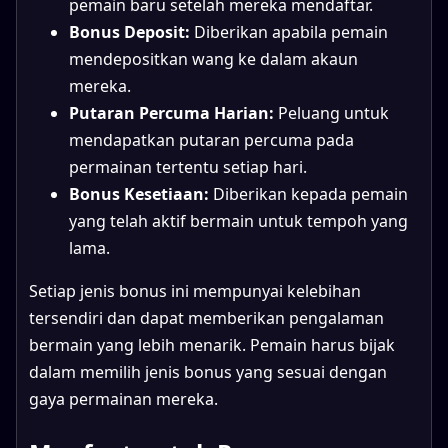
pemain baru setelah mereka mendaftar.
Bonus Deposit:
Diberikan apabila pemain
mendepositkan wang ke dalam akaun
mereka.
Putaran Percuma Harian:
Peluang untuk
mendapatkan putaran percuma pada
permainan tertentu setiap hari.
Bonus Kesetiaan:
Diberikan kepada pemain
yang telah aktif bermain untuk tempoh yang
lama.
Setiap jenis bonus ini mempunyai kelebihan
tersendiri dan dapat memberikan pengalaman
bermain yang lebih menarik. Pemain harus bijak
dalam memilih jenis bonus yang sesuai dengan
gaya permainan mereka.