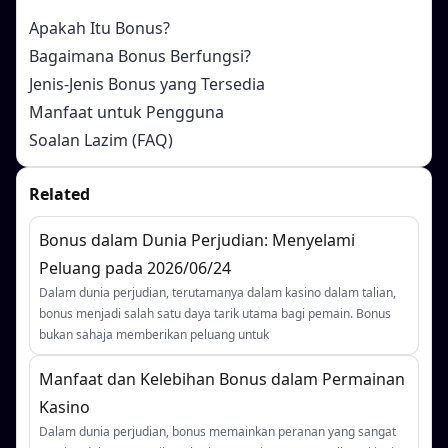
Apakah Itu Bonus?
Bagaimana Bonus Berfungsi?
Jenis-Jenis Bonus yang Tersedia
Manfaat untuk Pengguna
Soalan Lazim (FAQ)
Related
Bonus dalam Dunia Perjudian: Menyelami
Peluang pada 2026/06/24
Dalam dunia perjudian, terutamanya dalam kasino dalam talian,
bonus menjadi salah satu daya tarik utama bagi pemain. Bonus
bukan sahaja memberikan peluang untuk
Manfaat dan Kelebihan Bonus dalam Permainan
Kasino
Dalam dunia perjudian, bonus memainkan peranan yang sangat