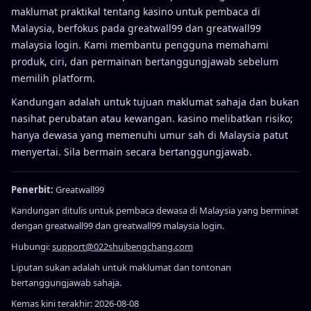
maklumat praktikal tentang kasino untuk pembaca di
Malaysia, berfokus pada greatwall99 dan greatwall99
malaysia login. Kami membantu pengguna memahami
produk, ciri, dan permainan bertanggungjawab sebelum
memilih platform.
Kandungan adalah untuk tujuan maklumat sahaja dan bukan
nasihat perubatan atau kewangan. kasino melibatkan risiko;
hanya dewasa yang memenuhi umur sah di Malaysia patut
menyertai. Sila bermain secara bertanggungjawab.
Penerbit:
Greatwall99
Kandungan ditulis untuk pembaca dewasa di Malaysia yang berminat
dengan greatwall99 dan greatwall99 malaysia login.
Hubungi:
support@022shuibengchang.com
Liputan sukan adalah untuk maklumat dan tontonan
bertanggungjawab sahaja.
Kemas kini terakhir: 2026-08-08