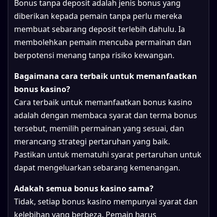
Bonus tanpa deposit adalah jenis bonus yang
diberikan kepada pemain tanpa perlu mereka
membuat sebarang deposit terlebih dahulu. Ia
membolehkan pemain mencuba permainan dan
berpotensi menang tanpa risiko kewangan.
Bagaimana cara terbaik untuk memanfaatkan
bonus kasino?
Cara terbaik untuk memanfaatkan bonus kasino
adalah dengan membaca syarat dan terma bonus
tersebut, memilih permainan yang sesuai, dan
merancang strategi pertaruhan yang baik.
Pastikan untuk mematuhi syarat pertaruhan untuk
dapat mengeluarkan sebarang kemenangan.
Adakah semua bonus kasino sama?
Tidak, setiap bonus kasino mempunyai syarat dan
kelebihan yang berbeza. Pemain harus