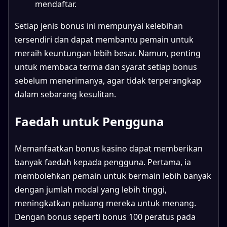
mendaftar.
Setiap jenis bonus ini mempunyai kelebihan
tersendiri dan dapat membantu pemain untuk
meraih keuntungan lebih besar. Namun, penting
untuk membaca terma dan syarat setiap bonus
sebelum menerimanya, agar tidak terperangkap
dalam sebarang kesulitan.
Faedah untuk Pengguna
Memanfaatkan bonus kasino dapat memberikan
banyak faedah kepada pengguna. Pertama, ia
membolehkan pemain untuk bermain lebih banyak
dengan jumlah modal yang lebih tinggi,
meningkatkan peluang mereka untuk menang.
Dengan bonus seperti bonus 100 peratus pada