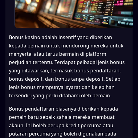
Bonus kasino adalah insentif yang diberikan
kepada pemain untuk mendorong mereka untuk
menyertai atau terus bermain di platform
perjudian tertentu. Terdapat pelbagai jenis bonus
yang ditawarkan, termasuk bonus pendaftaran,
bonus deposit, dan bonus tanpa deposit. Setiap
jenis bonus mempunyai syarat dan kelebihan
tersendiri yang perlu difahami oleh pemain.
Bonus pendaftaran biasanya diberikan kepada
pemain baru sebaik sahaja mereka membuat
akaun. Ini boleh berupa kredit percuma atau
putaran percuma yang boleh digunakan pada