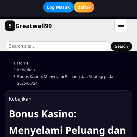
Log Masuk
Daftar
Greatwall99
S
Search
Search
Home
Kebajikan
Bonus Kasino: Menyelami Peluang dan Strategi pada
2026/06/24
Kebajikan
Bonus Kasino:
Menyelami Peluang dan