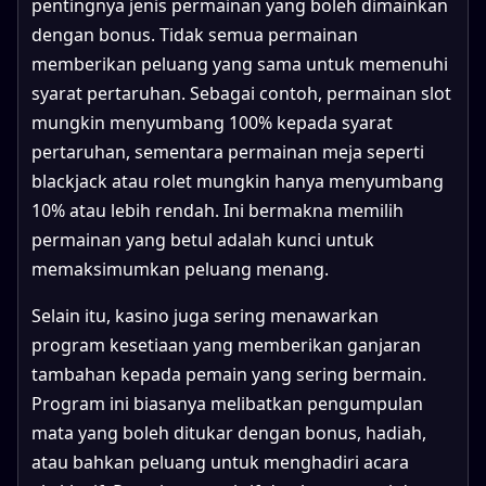
pentingnya jenis permainan yang boleh dimainkan
dengan bonus. Tidak semua permainan
memberikan peluang yang sama untuk memenuhi
syarat pertaruhan. Sebagai contoh, permainan slot
mungkin menyumbang 100% kepada syarat
pertaruhan, sementara permainan meja seperti
blackjack atau rolet mungkin hanya menyumbang
10% atau lebih rendah. Ini bermakna memilih
permainan yang betul adalah kunci untuk
memaksimumkan peluang menang.
Selain itu, kasino juga sering menawarkan
program kesetiaan yang memberikan ganjaran
tambahan kepada pemain yang sering bermain.
Program ini biasanya melibatkan pengumpulan
mata yang boleh ditukar dengan bonus, hadiah,
atau bahkan peluang untuk menghadiri acara