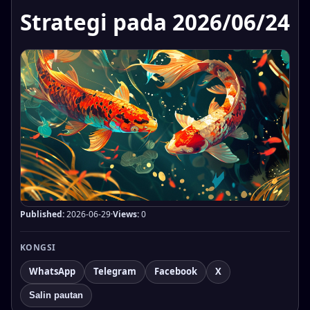
Strategi pada 2026/06/24
Published:
2026-06-29
·
Views:
0
KONGSI
WhatsApp
Telegram
Facebook
X
Salin pautan