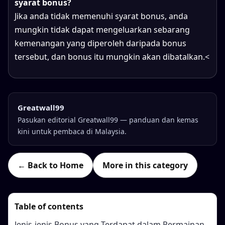
syarat bonus?
Jika anda tidak memenuhi syarat bonus, anda
mungkin tidak dapat mengeluarkan sebarang
kemenangan yang diperoleh daripada bonus
tersebut, dan bonus itu mungkin akan dibatalkan.<
Greatwall99
Pasukan editorial Greatwall99 — panduan dan kemas
kini untuk pembaca di Malaysia.
← Back to Home
More in this category
Table of contents
Jenis-jenis Bonus yang Terdapat dalam Permainan