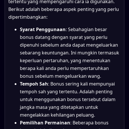
tertentu yang mempengaruhi cara ia digunakan.
Berikut adalah beberapa aspek penting yang perlu
dipertimbangkan:
Syarat Penggunaan
: Sebahagian besar
bonus datang dengan syarat yang perlu
dipenuhi sebelum anda dapat mengeluarkan
sebarang keuntungan. Ini mungkin termasuk
keperluan pertaruhan, yang menentukan
berapa kali anda perlu mempertaruhkan
bonus sebelum mengeluarkan wang.
Tempoh Sah
: Bonus sering kali mempunyai
tempoh sah yang tertentu. Adalah penting
untuk menggunakan bonus tersebut dalam
jangka masa yang ditetapkan untuk
mengelakkan kehilangan peluang.
Pemilihan Permainan
: Beberapa bonus