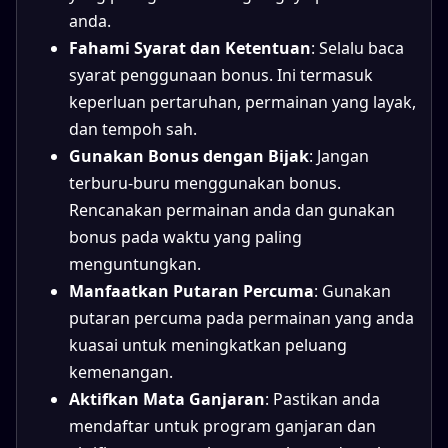
anda.
Fahami Syarat dan Ketentuan
: Selalu baca
syarat penggunaan bonus. Ini termasuk
keperluan pertaruhan, permainan yang layak,
dan tempoh sah.
Gunakan Bonus dengan Bijak
: Jangan
terburu-buru menggunakan bonus.
Rencanakan permainan anda dan gunakan
bonus pada waktu yang paling
menguntungkan.
Manfaatkan Putaran Percuma
: Gunakan
putaran percuma pada permainan yang anda
kuasai untuk meningkatkan peluang
kemenangan.
Aktifkan Mata Ganjaran
: Pastikan anda
mendaftar untuk program ganjaran dan