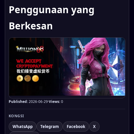
Penggunaan yang
Berkesan
Published:
2026-06-29
·
Views:
0
KONGSI
WhatsApp
Telegram
Facebook
X