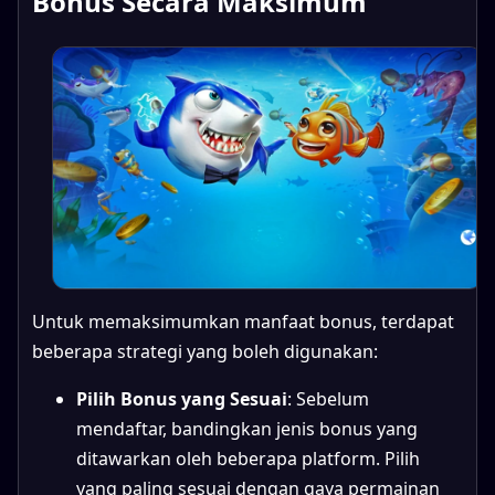
Bonus Secara Maksimum
Untuk memaksimumkan manfaat bonus, terdapat
beberapa strategi yang boleh digunakan:
Pilih Bonus yang Sesuai
: Sebelum
mendaftar, bandingkan jenis bonus yang
ditawarkan oleh beberapa platform. Pilih
yang paling sesuai dengan gaya permainan