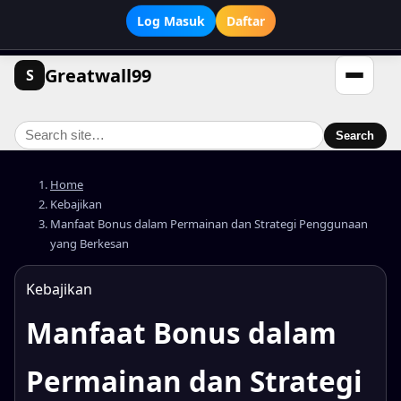
Log Masuk
Daftar
Greatwall99
S
Search
Search
Home
Kebajikan
Manfaat Bonus dalam Permainan dan Strategi Penggunaan
yang Berkesan
Kebajikan
Manfaat Bonus dalam
Permainan dan Strategi