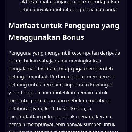
aktifkan mata ganjaran untuk mendapatkan
lebih banyak manfaat dari permainan anda.
Manfaat untuk Pengguna yang
Menggunakan Bonus
Pengguna yang mengambil kesempatan daripada
bonus bukan sahaja dapat meningkatkan
pengalaman bermain, tetapi juga memperoleh
pelbagai manfaat. Pertama, bonus memberikan
peluang untuk bermain tanpa risiko kewangan
yang tinggi. Ini membolehkan pemain untuk
mencuba permainan baru sebelum membuat
pelaburan yang lebih besar. Kedua, ia
meningkatkan peluang untuk menang kerana
pemain mempunyai lebih banyak sumber untuk