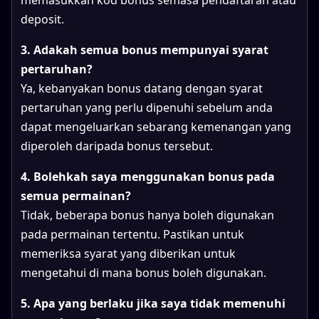
memasukkan kod bonus semasa pendaftaran atau
deposit.
3. Adakah semua bonus mempunyai syarat
pertaruhan?
Ya, kebanyakan bonus datang dengan syarat
pertaruhan yang perlu dipenuhi sebelum anda
dapat mengeluarkan sebarang kemenangan yang
diperoleh daripada bonus tersebut.
4. Bolehkah saya menggunakan bonus pada
semua permainan?
Tidak, beberapa bonus hanya boleh digunakan
pada permainan tertentu. Pastikan untuk
memeriksa syarat yang diberikan untuk
mengetahui di mana bonus boleh digunakan.
5. Apa yang berlaku jika saya tidak memenuhi