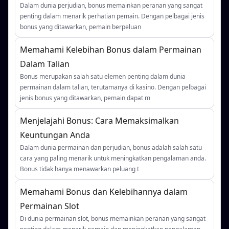
Dalam dunia perjudian, bonus memainkan peranan yang sangat
penting dalam menarik perhatian pemain. Dengan pelbagai jenis
bonus yang ditawarkan, pemain berpeluan
Memahami Kelebihan Bonus dalam Permainan
Dalam Talian
Bonus merupakan salah satu elemen penting dalam dunia
permainan dalam talian, terutamanya di kasino. Dengan pelbagai
jenis bonus yang ditawarkan, pemain dapat m
Menjelajahi Bonus: Cara Memaksimalkan
Keuntungan Anda
Dalam dunia permainan dan perjudian, bonus adalah salah satu
cara yang paling menarik untuk meningkatkan pengalaman anda.
Bonus tidak hanya menawarkan peluang t
Memahami Bonus dan Kelebihannya dalam
Permainan Slot
Di dunia permainan slot, bonus memainkan peranan yang sangat