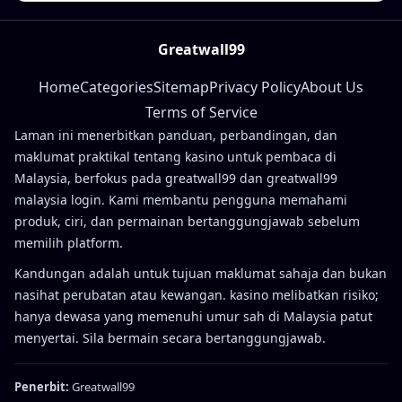
Greatwall99
Home
Categories
Sitemap
Privacy Policy
About Us
Terms of Service
Laman ini menerbitkan panduan, perbandingan, dan
maklumat praktikal tentang kasino untuk pembaca di
Malaysia, berfokus pada greatwall99 dan greatwall99
malaysia login. Kami membantu pengguna memahami
produk, ciri, dan permainan bertanggungjawab sebelum
memilih platform.
Kandungan adalah untuk tujuan maklumat sahaja dan bukan
nasihat perubatan atau kewangan. kasino melibatkan risiko;
hanya dewasa yang memenuhi umur sah di Malaysia patut
menyertai. Sila bermain secara bertanggungjawab.
Penerbit:
Greatwall99