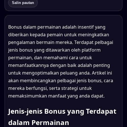
Salin pautan
Bonus dalam permainan adalah insentif yang
diberikan kepada pemain untuk meningkatkan
pengalaman bermain mereka. Terdapat pelbagai
jenis bonus yang ditawarkan oleh platform
permainan, dan memahami cara untuk
memanfaatkannya dengan baik adalah penting
untuk mengoptimalkan peluang anda. Artikel ini
akan membincangkan pelbagai jenis bonus, cara
mereka berfungsi, serta strategi untuk
memaksimumkan manfaat yang anda dapat.
Jenis-jenis Bonus yang Terdapat
dalam Permainan