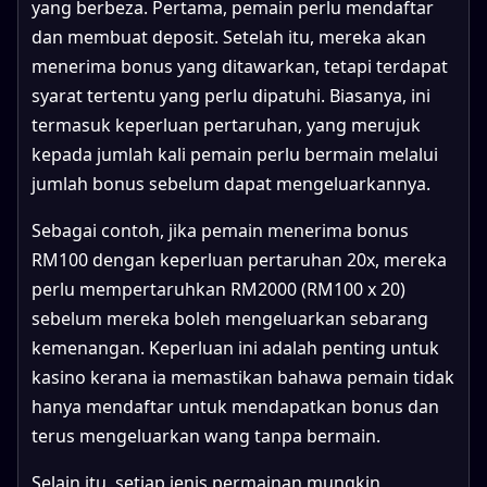
yang berbeza. Pertama, pemain perlu mendaftar
dan membuat deposit. Setelah itu, mereka akan
menerima bonus yang ditawarkan, tetapi terdapat
syarat tertentu yang perlu dipatuhi. Biasanya, ini
termasuk keperluan pertaruhan, yang merujuk
kepada jumlah kali pemain perlu bermain melalui
jumlah bonus sebelum dapat mengeluarkannya.
Sebagai contoh, jika pemain menerima bonus
RM100 dengan keperluan pertaruhan 20x, mereka
perlu mempertaruhkan RM2000 (RM100 x 20)
sebelum mereka boleh mengeluarkan sebarang
kemenangan. Keperluan ini adalah penting untuk
kasino kerana ia memastikan bahawa pemain tidak
hanya mendaftar untuk mendapatkan bonus dan
terus mengeluarkan wang tanpa bermain.
Selain itu, setiap jenis permainan mungkin