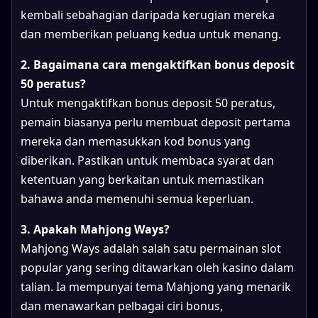
kembali sebahagian daripada kerugian mereka
dan memberikan peluang kedua untuk menang.
2. Bagaimana cara mengaktifkan bonus deposit
50 peratus?
Untuk mengaktifkan bonus deposit 50 peratus,
pemain biasanya perlu membuat deposit pertama
mereka dan memasukkan kod bonus yang
diberikan. Pastikan untuk membaca syarat dan
ketentuan yang berkaitan untuk memastikan
bahawa anda memenuhi semua keperluan.
3. Apakah Mahjong Ways?
Mahjong Ways adalah salah satu permainan slot
popular yang sering ditawarkan oleh kasino dalam
talian. Ia mempunyai tema Mahjong yang menarik
dan menawarkan pelbagai ciri bonus,