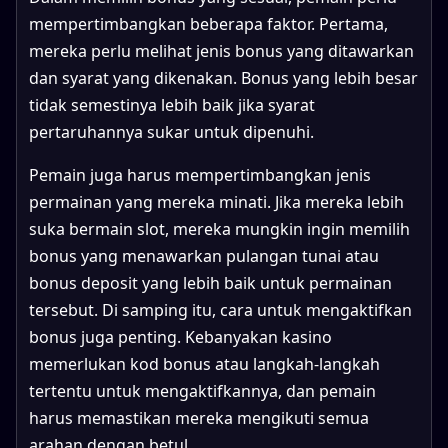
mempertimbangkan beberapa faktor. Pertama,
mereka perlu melihat jenis bonus yang ditawarkan
dan syarat yang dikenakan. Bonus yang lebih besar
tidak semestinya lebih baik jika syarat
pertaruhannya sukar untuk dipenuhi.
Pemain juga harus mempertimbangkan jenis
permainan yang mereka minati. Jika mereka lebih
suka bermain slot, mereka mungkin ingin memilih
bonus yang menawarkan pulangan tunai atau
bonus deposit yang lebih baik untuk permainan
tersebut. Di samping itu, cara untuk mengaktifkan
bonus juga penting. Kebanyakan kasino
memerlukan kod bonus atau langkah-langkah
tertentu untuk mengaktifkannya, dan pemain
harus memastikan mereka mengikuti semua
arahan dengan betul.