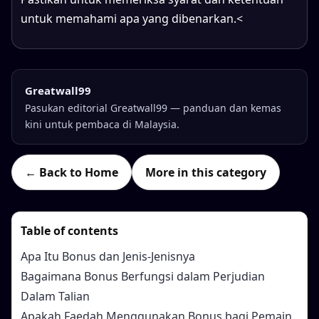
untuk memahami apa yang dibenarkan.<
Greatwall99
Pasukan editorial Greatwall99 — panduan dan kemas
kini untuk pembaca di Malaysia.
← Back to Home
More in this category
Table of contents
Apa Itu Bonus dan Jenis-Jenisnya
Bagaimana Bonus Berfungsi dalam Perjudian
Dalam Talian
Apakah Faedah Menggunakan Bonus bagi Pemain