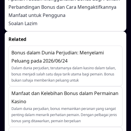
Perbandingan Bonus dan Cara Mengaktifkannya
Manfaat untuk Pengguna
Soalan Lazim
Related
Bonus dalam Dunia Perjudian: Menyelami
Peluang pada 2026/06/24
Dalam dunia perjudian, terutamanya dalam kasino dalam talian,
bonus menjadi salah satu daya tarik utama bagi pemain. Bonus
bukan sahaja memberikan peluang untuk
Manfaat dan Kelebihan Bonus dalam Permainan
Kasino
Dalam dunia perjudian, bonus memainkan peranan yang sangat
penting dalam menarik perhatian pemain. Dengan pelbagai jenis
bonus yang ditawarkan, pemain berpeluan