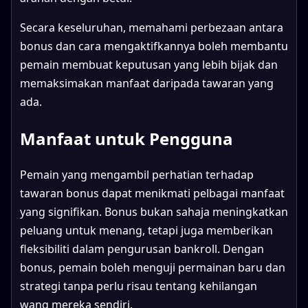
Secara keseluruhan, memahami perbezaan antara
bonus dan cara mengaktifkannya boleh membantu
pemain membuat keputusan yang lebih bijak dan
memaksimakan manfaat daripada tawaran yang
ada.
Manfaat untuk Pengguna
Pemain yang mengambil perhatian terhadap
tawaran bonus dapat menikmati pelbagai manfaat
yang signifikan. Bonus bukan sahaja meningkatkan
peluang untuk menang, tetapi juga memberikan
fleksibiliti dalam pengurusan bankroll. Dengan
bonus, pemain boleh menguji permainan baru dan
strategi tanpa perlu risau tentang kehilangan
wang mereka sendiri.