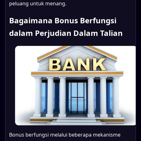
peluang untuk menang.
Bagaimana Bonus Berfungsi
dalam Perjudian Dalam Talian
Bonus berfungsi melalui beberapa mekanisme