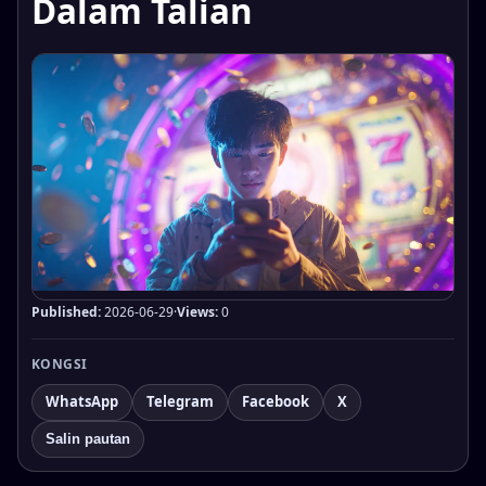
Dalam Talian
Published:
2026-06-29
·
Views:
0
KONGSI
WhatsApp
Telegram
Facebook
X
Salin pautan