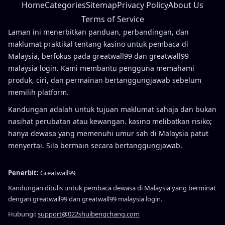
Home
Categories
Sitemap
Privacy Policy
About Us
Terms of Service
Laman ini menerbitkan panduan, perbandingan, dan
maklumat praktikal tentang kasino untuk pembaca di
Malaysia, berfokus pada greatwall99 dan greatwall99
malaysia login. Kami membantu pengguna memahami
produk, ciri, dan permainan bertanggungjawab sebelum
memilih platform.
Kandungan adalah untuk tujuan maklumat sahaja dan bukan
nasihat perubatan atau kewangan. kasino melibatkan risiko;
hanya dewasa yang memenuhi umur sah di Malaysia patut
menyertai. Sila bermain secara bertanggungjawab.
Penerbit:
Greatwall99
Kandungan ditulis untuk pembaca dewasa di Malaysia yang berminat
dengan greatwall99 dan greatwall99 malaysia login.
Hubungi:
support@022shuibengchang.com