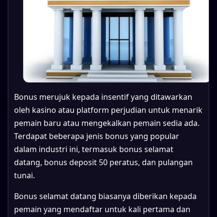
Bonus merujuk kepada insentif yang ditawarkan
oleh kasino atau platform perjudian untuk menarik
pemain baru atau mengekalkan pemain sedia ada.
Terdapat beberapa jenis bonus yang popular
dalam industri ini, termasuk bonus selamat
datang, bonus deposit 50 peratus, dan pulangan
tunai.
Bonus selamat datang biasanya diberikan kepada
pemain yang mendaftar untuk kali pertama dan