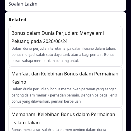
Soalan Lazim
Related
Bonus dalam Dunia Perjudian: Menyelami
Peluang pada 2026/06/24
Dalam dunia perjudian, terutamanya dalam kasino dalam talian,
bonus menjadi salah satu daya tarik utama bagi pemain. Bonus
bukan sahaja memberikan peluang untuk
Manfaat dan Kelebihan Bonus dalam Permainan
Kasino
Dalam dunia perjudian, bonus memainkan peranan yang sangat
penting dalam menarik perhatian pemain. Dengan pelbagai jenis
bonus yang ditawarkan, pemain berpeluan
Memahami Kelebihan Bonus dalam Permainan
Dalam Talian
Bonus merupakan salah satu elemen penting dalam dunia