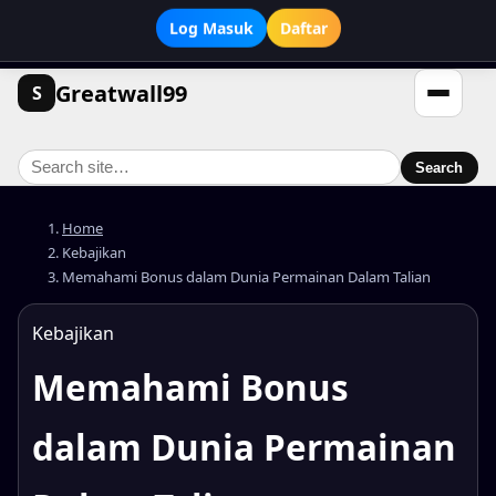
Log Masuk
Daftar
Greatwall99
S
Search
Search
Home
Kebajikan
Memahami Bonus dalam Dunia Permainan Dalam Talian
Kebajikan
Memahami Bonus
dalam Dunia Permainan