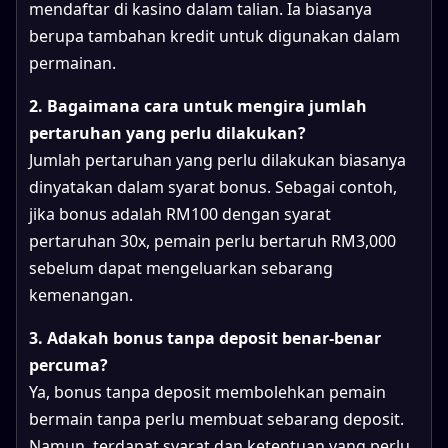
mendaftar di kasino dalam talian. Ia biasanya
berupa tambahan kredit untuk digunakan dalam
permainan.
2. Bagaimana cara untuk mengira jumlah
pertaruhan yang perlu dilakukan?
Jumlah pertaruhan yang perlu dilakukan biasanya
dinyatakan dalam syarat bonus. Sebagai contoh,
jika bonus adalah RM100 dengan syarat
pertaruhan 30x, pemain perlu bertaruh RM3,000
sebelum dapat mengeluarkan sebarang
kemenangan.
3. Adakah bonus tanpa deposit benar-benar
percuma?
Ya, bonus tanpa deposit membolehkan pemain
bermain tanpa perlu membuat sebarang deposit.
Namun, terdapat syarat dan ketentuan yang perlu