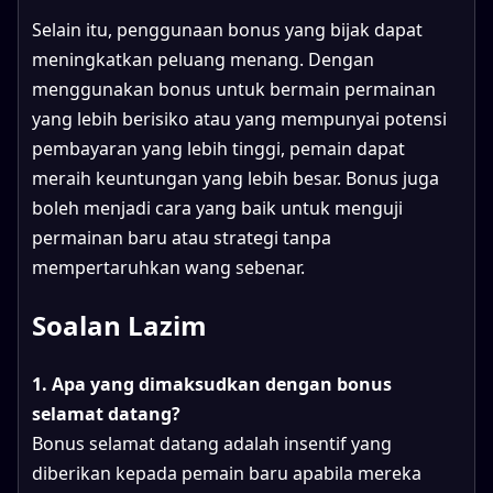
Selain itu, penggunaan bonus yang bijak dapat
meningkatkan peluang menang. Dengan
menggunakan bonus untuk bermain permainan
yang lebih berisiko atau yang mempunyai potensi
pembayaran yang lebih tinggi, pemain dapat
meraih keuntungan yang lebih besar. Bonus juga
boleh menjadi cara yang baik untuk menguji
permainan baru atau strategi tanpa
mempertaruhkan wang sebenar.
Soalan Lazim
1. Apa yang dimaksudkan dengan bonus
selamat datang?
Bonus selamat datang adalah insentif yang
diberikan kepada pemain baru apabila mereka