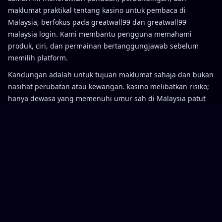
maklumat praktikal tentang kasino untuk pembaca di
Malaysia, berfokus pada greatwall99 dan greatwall99
malaysia login. Kami membantu pengguna memahami
produk, ciri, dan permainan bertanggungjawab sebelum
memilih platform.
Kandungan adalah untuk tujuan maklumat sahaja dan bukan
nasihat perubatan atau kewangan. kasino melibatkan risiko;
hanya dewasa yang memenuhi umur sah di Malaysia patut
menyertai. Sila bermain secara bertanggungjawab.
Penerbit:
Greatwall99
Kandungan ditulis untuk pembaca dewasa di Malaysia yang berminat
dengan greatwall99 dan greatwall99 malaysia login.
Hubungi:
support@022shuibengchang.com
Liputan sukan adalah untuk maklumat dan tontonan
bertanggungjawab sahaja.
Kemas kini terakhir: 2026-07-30