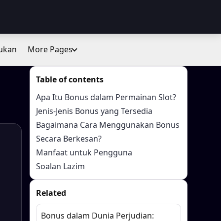
ukan
More Pages
Table of contents
Apa Itu Bonus dalam Permainan Slot?
Jenis-Jenis Bonus yang Tersedia
Bagaimana Cara Menggunakan Bonus
Secara Berkesan?
Manfaat untuk Pengguna
Soalan Lazim
Related
Bonus dalam Dunia Perjudian: