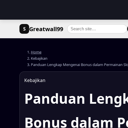
Greatwall99
S
Search
Home
Kebajikan
Panduan Lengkap Mengenai Bonus dalam Permainan Sl
Kebajikan
Panduan Leng
Bonus dalam P