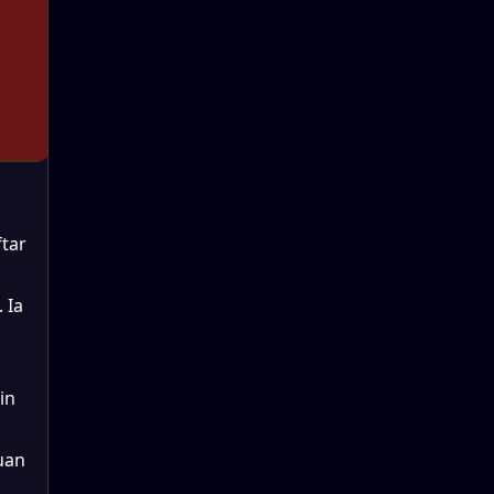
tar
 Ia
in
uan