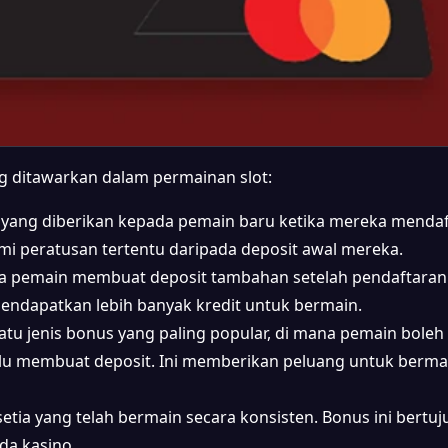
ng ditawarkan dalam permainan slot:
 yang diberikan kepada pemain baru ketika mereka mendaf
mi peratusan tertentu daripada deposit awal mereka.
ila pemain membuat deposit tambahan setelah pendaftaran.
ndapatkan lebih banyak kredit untuk bermain.
atu jenis bonus yang paling popular, di mana pemain boleh
u membuat deposit. Ini memberikan peluang untuk berma
tia yang telah bermain secara konsisten. Bonus ini bertuj
da kasino.