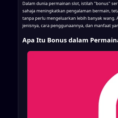
Dalam dunia permainan slot, istilah "bonus" se
sahaja meningkatkan pengalaman bermain, tet
tanpa perlu mengeluarkan lebih banyak wang. Ar
jenisnya, cara penggunaannya, dan manfaat yan
Apa Itu Bonus dalam Permaina