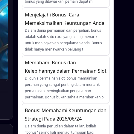
bonus yang ditawarkan, pemain dapat m
Menjelajahi Bonus: Cara
Memaksimalkan Keuntungan Anda
Dalam dunia permainan dan perjudian, bonus
adalah salah satu cara yang paling menarik
untuk meningkatkan pengalaman anda. Bonus
tidak hanya menawarkan peluang t
Memahami Bonus dan
Kelebihannya dalam Permainan Slot
Di dunia permainan slot, bonus memainkan
peranan yang sangat penting dalam menarik
pemain dan meningkatkan pengalaman
permainan. Bonus bukan sahaja memberikan p
Bonus: Memahami Keuntungan dan
Strategi Pada 2026/06/24
Dalam dunia perjudian dalam talian, istilah
"bonus" sering kali menjadi tumpuan bagi