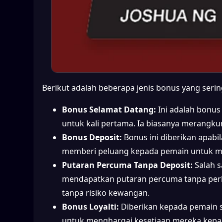
Berikut adalah beberapa jenis bonus yang seri
Bonus Selamat Datang:
Ini adalah bonus
untuk kali pertama. Ia biasanya merangku
Bonus Deposit:
Bonus ini diberikan apab
memberi peluang kepada pemain untuk me
Putaran Percuma Tanpa Deposit:
Salah s
mendapatkan putaran percuma tanpa perl
tanpa risiko kewangan.
Bonus Loyalti:
Diberikan kepada pemain se
untuk menghargai kesetiaan mereka kepa