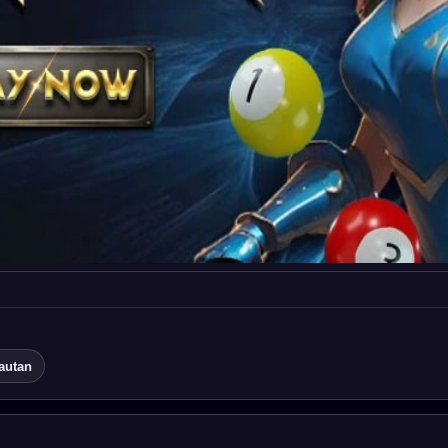
autan