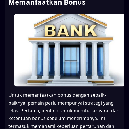
Memanfaatkan Bonus
Untuk memanfaatkan bonus dengan sebaik-
baiknya, pemain perlu mempunyai strategi yang
jelas. Pertama, penting untuk membaca syarat dan
ketentuan bonus sebelum menerimanya. Ini
termasuk memahami keperluan pertaruhan dan