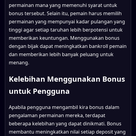
permainan mana yang memenuhi syarat untuk
bonus tersebut. Selain itu, pemain harus memilih
permainan yang mempunyai kadar pulangan yang
tinggi agar setiap taruhan lebih berpotensi untuk
memberikan keuntungan. Menggunakan bonus
dengan bijak dapat meningkatkan bankroll pemain
dan memberikan lebih banyak peluang untuk
menang.
Kelebihan Menggunakan Bonus
untuk Pengguna
Apabila pengguna mengambil kira bonus dalam
pengalaman permainan mereka, terdapat
beberapa kelebihan yang dapat dinikmati. Bonus
membantu meningkatkan nilai setiap deposit yang