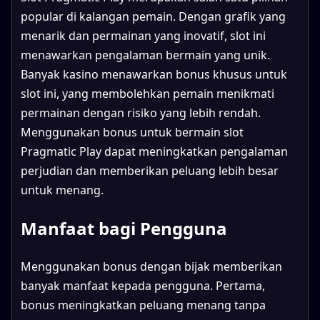
popular di kalangan pemain. Dengan grafik yang
menarik dan permainan yang inovatif, slot ini
menawarkan pengalaman bermain yang unik.
Banyak kasino menawarkan bonus khusus untuk
slot ini, yang membolehkan pemain menikmati
permainan dengan risiko yang lebih rendah.
Menggunakan bonus untuk bermain slot
Pragmatic Play dapat meningkatkan pengalaman
perjudian dan memberikan peluang lebih besar
untuk menang.
Manfaat bagi Pengguna
Menggunakan bonus dengan bijak memberikan
banyak manfaat kepada pengguna. Pertama,
bonus meningkatkan peluang menang tanpa