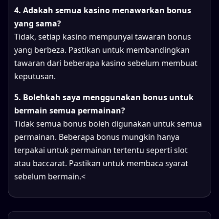
4. Adakah semua kasino menawarkan bonus
yang sama?
Tidak, setiap kasino mempunyai tawaran bonus
yang berbeza. Pastikan untuk membandingkan
tawaran dari beberapa kasino sebelum membuat
keputusan.
5. Bolehkah saya menggunakan bonus untuk
bermain semua permainan?
Tidak semua bonus boleh digunakan untuk semua
permainan. Beberapa bonus mungkin hanya
terpakai untuk permainan tertentu seperti slot
atau baccarat. Pastikan untuk membaca syarat
sebelum bermain.<