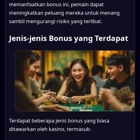
memanfaatkan bonus ini, pemain dapat
meningkatkan peluang mereka untuk menang
sambil mengurangi risiko yang terlibat.
Jenis-jenis Bonus yang Terdapat
Terdapat beberapa jenis bonus yang biasa
ditawarkan oleh kasino, termasuk: