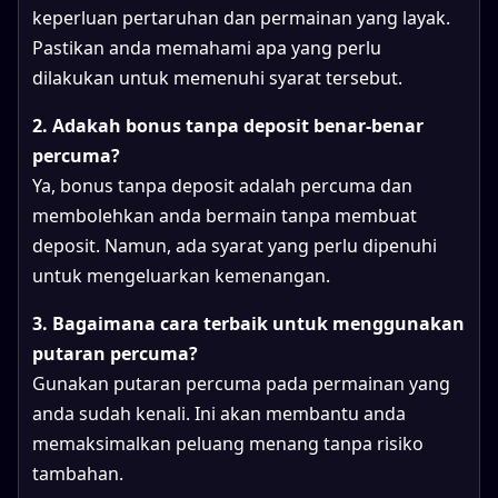
keperluan pertaruhan dan permainan yang layak.
Pastikan anda memahami apa yang perlu
dilakukan untuk memenuhi syarat tersebut.
2. Adakah bonus tanpa deposit benar-benar
percuma?
Ya, bonus tanpa deposit adalah percuma dan
membolehkan anda bermain tanpa membuat
deposit. Namun, ada syarat yang perlu dipenuhi
untuk mengeluarkan kemenangan.
3. Bagaimana cara terbaik untuk menggunakan
putaran percuma?
Gunakan putaran percuma pada permainan yang
anda sudah kenali. Ini akan membantu anda
memaksimalkan peluang menang tanpa risiko
tambahan.