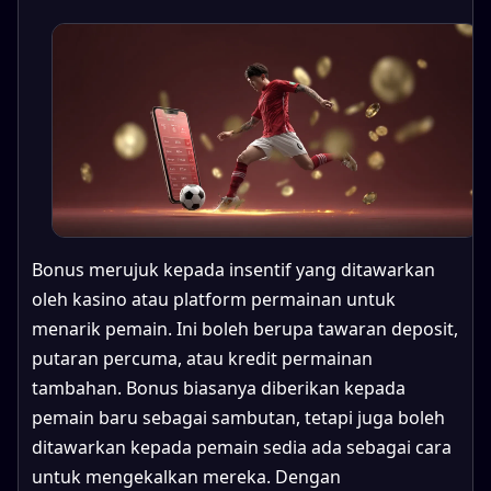
Bonus merujuk kepada insentif yang ditawarkan
oleh kasino atau platform permainan untuk
menarik pemain. Ini boleh berupa tawaran deposit,
putaran percuma, atau kredit permainan
tambahan. Bonus biasanya diberikan kepada
pemain baru sebagai sambutan, tetapi juga boleh
ditawarkan kepada pemain sedia ada sebagai cara
untuk mengekalkan mereka. Dengan