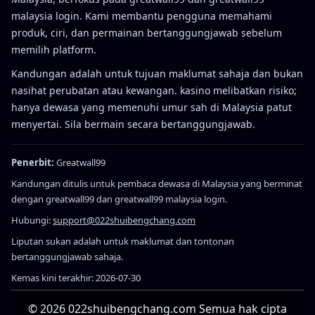
malaysia login. Kami membantu pengguna memahami
produk, ciri, dan permainan bertanggungjawab sebelum
memilih platform.
Kandungan adalah untuk tujuan maklumat sahaja dan bukan
nasihat perubatan atau kewangan. kasino melibatkan risiko;
hanya dewasa yang memenuhi umur sah di Malaysia patut
menyertai. Sila bermain secara bertanggungjawab.
Penerbit:
Greatwall99
Kandungan ditulis untuk pembaca dewasa di Malaysia yang berminat
dengan greatwall99 dan greatwall99 malaysia login.
Hubungi:
support@022shuibengchang.com
Liputan sukan adalah untuk maklumat dan tontonan
bertanggungjawab sahaja.
Kemas kini terakhir: 2026-07-30
© 2026 022shuibengchang.com Semua hak cipta