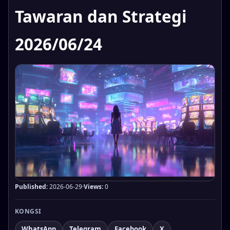
Tawaran dan Strategi
2026/06/24
Published:
2026-06-29
·
Views:
0
KONGSI
WhatsApp
Telegram
Facebook
X