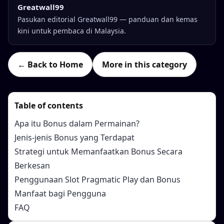
Greatwall99
Pasukan editorial Greatwall99 — panduan dan kemas
kini untuk pembaca di Malaysia.
← Back to Home
More in this category
Table of contents
Apa itu Bonus dalam Permainan?
Jenis-jenis Bonus yang Terdapat
Strategi untuk Memanfaatkan Bonus Secara
Berkesan
Penggunaan Slot Pragmatic Play dan Bonus
Manfaat bagi Pengguna
FAQ