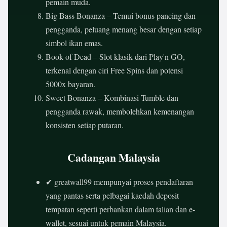
pemain muda.
Big Bass Bonanza – Temui bonus pancing dan
pengganda, peluang menang besar dengan setiap
simbol ikan emas.
Book of Dead – Slot klasik dari Play'n GO,
terkenal dengan ciri Free Spins dan potensi
5000x bayaran.
Sweet Bonanza – Kombinasi Tumble dan
pengganda rawak, membolehkan kemenangan
konsisten setiap putaran.
Cadangan Malaysia
✔ greatwall99 mempunyai proses pendaftaran
yang pantas serta pelbagai kaedah deposit
tempatan seperti perbankan dalam talian dan e-
wallet, sesuai untuk pemain Malaysia.