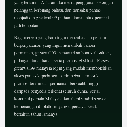
yang terjamin. Antaramuka mesra pengguna, sokongan
pelanggan berbilang bahasa dan transaksi pantas
menjadikan greatwall99 pilihan utama untuk peminat
judi tempatan.
Bagi mereka yang baru ingin mencuba atau pemain
berpengalaman yang ingin menambah variasi
permainan, greatwall99 menawarkan bonus alu-aluan,
pulangan tunai harian serta promosi eksklusif. Proses
greatwall99 malaysia login yang mudah membolehkan
akses pantas kepada semua ciri hebat, termasuk
promosi terkini dan permainan berkualiti tinggi
daripada penyedia terkenal seluruh dunia. Sertai
komuniti pemain Malaysia dan alami sendiri sensasi
kemenangan di platform yang dipercayai sejak
bertahun-tahun lamanya.