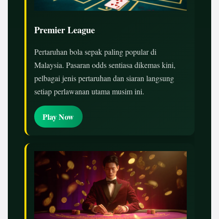
Premier League
Pertaruhan bola sepak paling popular di
Malaysia. Pasaran odds sentiasa dikemas kini,
pelbagai jenis pertaruhan dan siaran langsung
setiap perlawanan utama musim ini.
Play Now