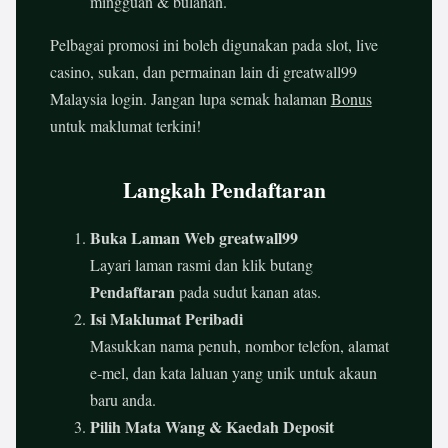
mingguan & bulanan.
Pelbagai promosi ini boleh digunakan pada slot, live
casino, sukan, dan permainan lain di greatwall99
Malaysia login. Jangan lupa semak halaman
Bonus
untuk maklumat terkini!
Langkah Pendaftaran
Buka Laman Web greatwall99
Layari laman rasmi dan klik butang
Pendaftaran
pada sudut kanan atas.
Isi Maklumat Peribadi
Masukkan nama penuh, nombor telefon, alamat
e-mel, dan kata laluan yang unik untuk akaun
baru anda.
Pilih Mata Wang & Kaedah Deposit