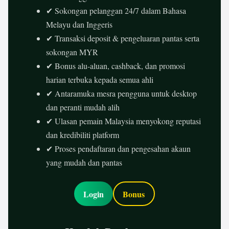
✔ Sokongan pelanggan 24/7 dalam Bahasa
Melayu dan Inggeris
✔ Transaksi deposit & pengeluaran pantas serta
sokongan MYR
✔ Bonus alu-aluan, cashback, dan promosi
harian terbuka kepada semua ahli
✔ Antaramuka mesra pengguna untuk desktop
dan peranti mudah alih
✔ Ulasan pemain Malaysia menyokong reputasi
dan kredibiliti platform
✔ Proses pendaftaran dan pengesahan akaun
yang mudah dan pantas
Login
Bonus