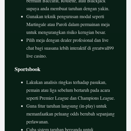
bermain Baccarat, Roulette, atau Blackjack
supaya anda membuat taruhan dengan yakin.
Gunakan teknik pengurusan modal seperti
Martingale atau Paroli dalam permainan meja
untuk mengurangkan risiko kerugian besar.
Pilih meja dengan dealer profesional dan live
chat bagi suasana lebih interaktif di greatwall99
live casino.
Sportsbook
Lakukan analisis ringkas terhadap pasukan,
pemain atau liga sebelum bertaruh pada acara
seperti Premier League dan Champions League.
Guna fitur taruhan langsung (in-play) untuk
memanfaatkan peluang odds berubah sepanjang
perlawanan.
Cuba sistem taruhan berganda untuk