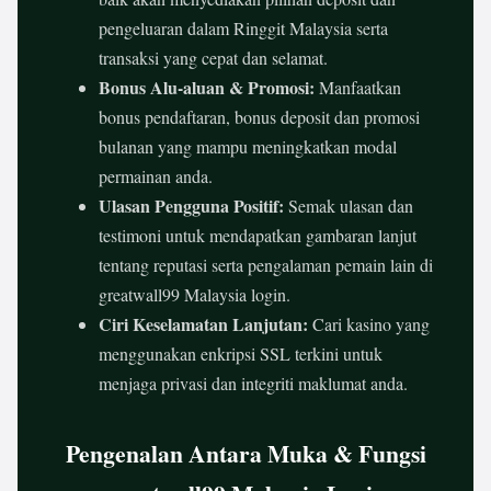
pengeluaran dalam Ringgit Malaysia serta
transaksi yang cepat dan selamat.
Bonus Alu-aluan & Promosi:
Manfaatkan
bonus pendaftaran, bonus deposit dan promosi
bulanan yang mampu meningkatkan modal
permainan anda.
Ulasan Pengguna Positif:
Semak ulasan dan
testimoni untuk mendapatkan gambaran lanjut
tentang reputasi serta pengalaman pemain lain di
greatwall99 Malaysia login.
Ciri Keselamatan Lanjutan:
Cari kasino yang
menggunakan enkripsi SSL terkini untuk
menjaga privasi dan integriti maklumat anda.
Pengenalan Antara Muka & Fungsi