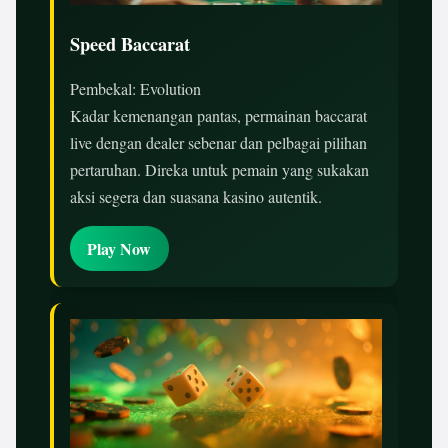
Speed Baccarat
Pembekal: Evolution
Kadar kemenangan pantas, permainan baccarat
live dengan dealer sebenar dan pelbagai pilihan
pertaruhan. Direka untuk pemain yang sukakan
aksi segera dan suasana kasino autentik.
Play Now