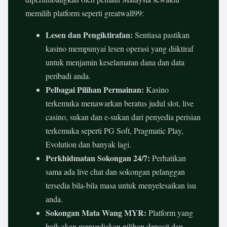
memilih platform seperti greatwall99:
Lesen dan Pengiktirafan:
Sentiasa pastikan
kasino mempunyai lesen operasi yang diiktiraf
untuk menjamin keselamatan dana dan data
peribadi anda.
Pelbagai Pilihan Permainan:
Kasino
terkemuka menawarkan beratus judul slot, live
casino, sukan dan e-sukan dari penyedia perisian
terkemuka seperti PG Soft, Pragmatic Play,
Evolution dan banyak lagi.
Perkhidmatan Sokongan 24/7:
Perhatikan
sama ada live chat dan sokongan pelanggan
tersedia bila-bila masa untuk menyelesaikan isu
anda.
Sokongan Mata Wang MYR:
Platform yang
baik akan menyediakan pilihan deposit dan