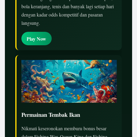
bola keranjang, tenis dan banyak lagi setiap hari
dengan kadar odds kompetitif dan pasaran
langsung.
Play Now
Permainan Tembak Ikan
Nikmati keseronokan memburu bonus besar
dalam Fishing War, Ocean King dan Fishing