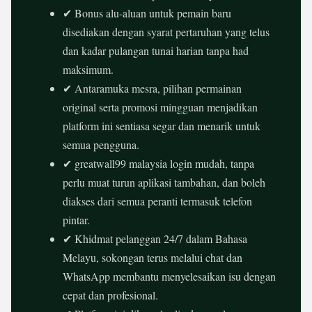
✔ Bonus alu-aluan untuk pemain baru
disediakan dengan syarat pertaruhan yang telus
dan kadar pulangan tunai harian tanpa had
maksimum.
✔ Antaramuka mesra, pilihan permainan
original serta promosi mingguan menjadikan
platform ini sentiasa segar dan menarik untuk
semua pengguna.
✔ greatwall99 malaysia login mudah, tanpa
perlu muat turun aplikasi tambahan, dan boleh
diakses dari semua peranti termasuk telefon
pintar.
✔ Khidmat pelanggan 24/7 dalam Bahasa
Melayu, sokongan terus melalui chat dan
WhatsApp membantu menyelesaikan isu dengan
cepat dan profesional.