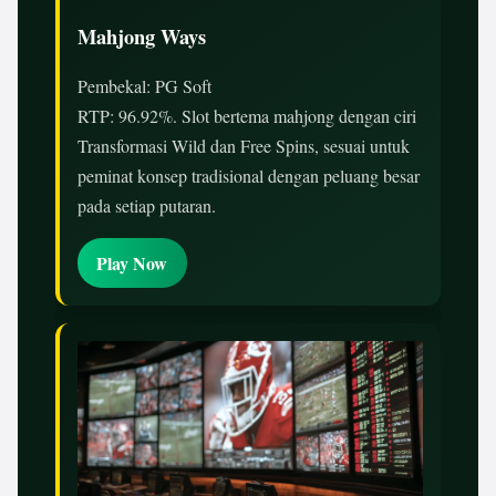
Mahjong Ways
Pembekal: PG Soft
RTP: 96.92%. Slot bertema mahjong dengan ciri
Transformasi Wild dan Free Spins, sesuai untuk
peminat konsep tradisional dengan peluang besar
pada setiap putaran.
Play Now