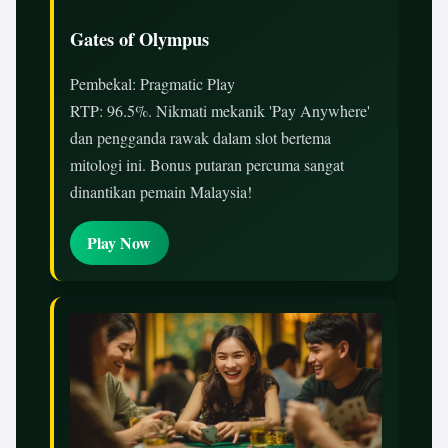
Gates of Olympus
Pembekal: Pragmatic Play
RTP: 96.5%. Nikmati mekanik 'Pay Anywhere'
dan pengganda rawak dalam slot bertema
mitologi ini. Bonus putaran percuma sangat
dinantikan pemain Malaysia!
Play Now